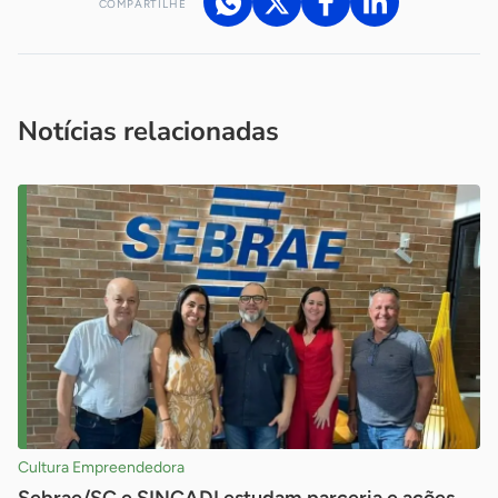
COMPARTILHE
Acesse nossos canais de atendimento
Ficou com alguma dúvida?
.
Se
você é um profissional da imprensa, entre em contato pelo
imprensa@sebrae.com.br
fale com a ASN em cada UF
ou
Notícias relacionadas
Cultura Empreendedora