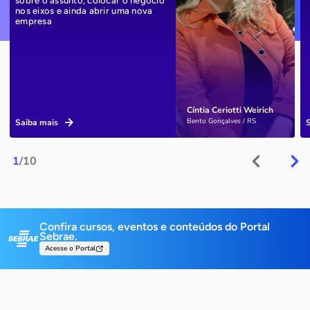
sobre o assunto, colocar o negócio
nos eixos e ainda abrir uma nova
empresa
Cíntia Ceriotti Weirich
Bento Gonçalves / RS
Saiba mais
1
/10
Confira cursos, eventos e conteúdos do Portal
Sebrae.
Acesse o Portal