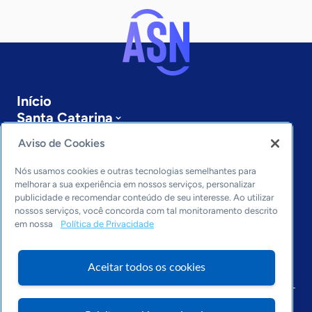
Início
Santa Catarina
Sobre a ASN
Aviso de Cookies
Últimas notícias
Entre em contato
Nós usamos cookies e outras tecnologias semelhantes para
Editorias
melhorar a sua experiência em nossos serviços, personalizar
publicidade e recomendar conteúdo de seu interesse. Ao utilizar
Economia & Política
nossos serviços, você concorda com tal monitoramento descrito
em nossa
Política de Privacidade
Inovação & Tecnologia
Cultura empreendedora
Dados
Aceitar todos os cookies
Arquivo