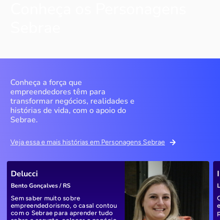
Conheça os Personagens
Sebrae
Conheça a força que
empreendedores têm para
transformar negócios, realidades e
histórias de vida, com o apoio do
Sebrae.
Veja essa e mais histórias em Personagens Sebrae
Delucci
Bento Gonçalves / RS
L
Sem saber muito sobre
empreendedorismo, o casal contou
com o Sebrae para aprender tudo