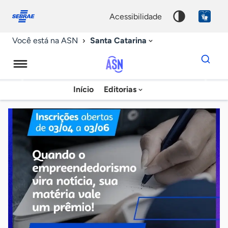
Fale
Acessibilidade
conosco
0
acessibilidade
9
Santa Catarina
Você está na ASN
Dados
para
busca
Agência
Início
Editorias
Palavra
Sebrae
chave
de
Notícias