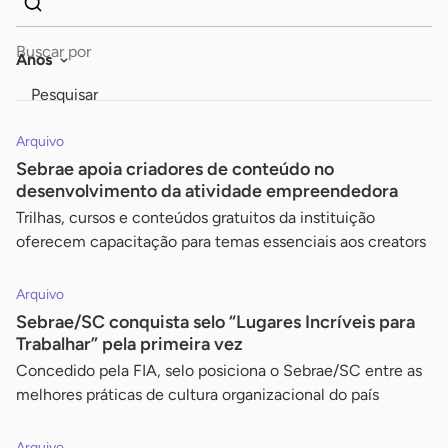
Dados
Palavra
para
chave
Anos
busca
Pesquisar
Arquivo
Sebrae apoia criadores de conteúdo no
desenvolvimento da atividade empreendedora
Trilhas, cursos e conteúdos gratuitos da instituição
oferecem capacitação para temas essenciais aos creators
Arquivo
Sebrae/SC conquista selo “Lugares Incríveis para
Trabalhar” pela primeira vez
Concedido pela FIA, selo posiciona o Sebrae/SC entre as
melhores práticas de cultura organizacional do país
Arquivo