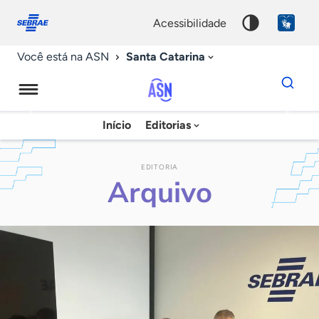
Fale
Acessibilidade
conosco
0
acessibilidade
9
Santa Catarina
Você está na ASN
Dados
para
busca
Agência
Início
Editorias
Palavra
Sebrae
chave
de
EDITORIA
Arquivo
Notícias