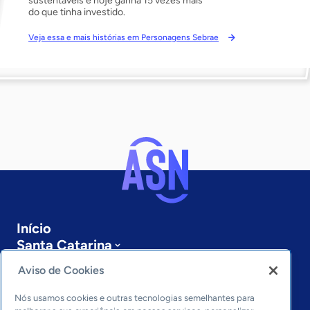
sustentáveis e hoje ganha 15 vezes mais
do que tinha investido.
Veja essa e mais histórias em Personagens Sebrae
Início
Santa Catarina
Sobre a ASN
Aviso de Cookies
Últimas notícias
Entre em contato
Nós usamos cookies e outras tecnologias semelhantes para