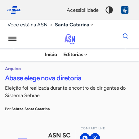
Fale
Acessibilidade
conosco
0
acessibilidade
9
Santa Catarina
Você está na ASN
Dados
para
busca
Agência
Início
Editorias
Palavra
Sebrae
chave
de
Arquivo
Abase elege nova diretoria
Notícias
Eleição foi realizada durante encontro de dirigentes do
Sistema Sebrae
Por
Sebrae Santa Catarina
COMPARTILHE
ASN SC