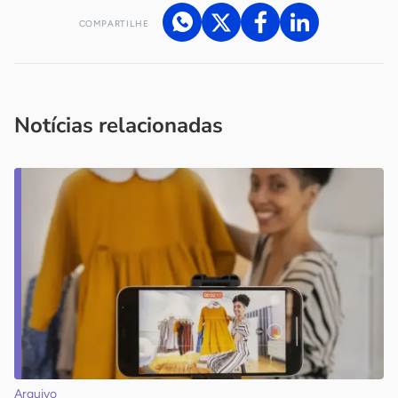
COMPARTILHE
Acesse nossos canais de atendimento
Ficou com alguma dúvida?
.
Se
você é um profissional da imprensa, entre em contato pelo
imprensa@sebrae.com.br
fale com a ASN em cada UF
ou
Notícias relacionadas
Arquivo