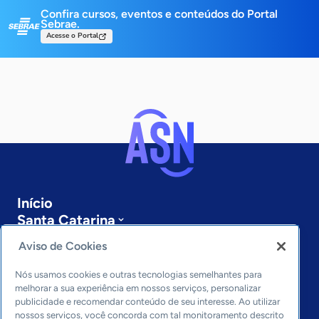
Confira cursos, eventos e conteúdos do Portal
Sebrae.
Acesse o Portal
Início
Santa Catarina
Sobre a ASN
Aviso de Cookies
Últimas notícias
Entre em contato
Nós usamos cookies e outras tecnologias semelhantes para
Editorias
melhorar a sua experiência em nossos serviços, personalizar
publicidade e recomendar conteúdo de seu interesse. Ao utilizar
Economia & Política
nossos serviços, você concorda com tal monitoramento descrito