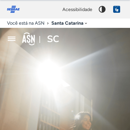
Agência
Fale
Acessibilidade
conosco
0
Palavra
Sebrae
acessibilidade
9
chave
de
Santa Catarina
Você está na ASN
Notícias
SC