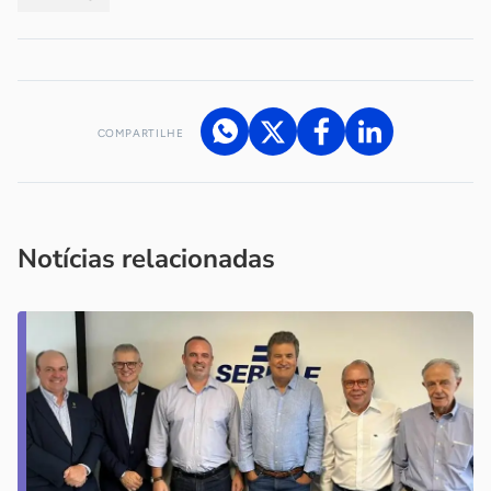
COMPARTILHE
Acesse nossos canais de atendimento
Ficou com alguma dúvida?
.
Se
você é um profissional da imprensa, entre em contato pelo
imprensa@sebrae.com.br
fale com a ASN em cada UF
ou
Notícias relacionadas