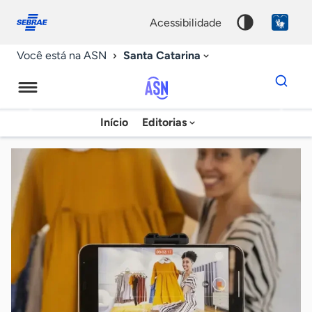
Fale
Acessibilidade
conosco
0
acessibilidade
9
Santa Catarina
Você está na ASN
Dados
para
busca
Agência
Início
Editorias
Palavra
Sebrae
chave
de
Notícias