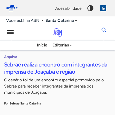
Fale
Acessibilidade
conosco
0
acessibilidade
9
Santa Catarina
Você está na ASN
Dados
para
busca
Agência
Início
Editorias
Palavra
Sebrae
chave
de
Arquivo
Sebrae realiza encontro com integrantes da
Notícias
imprensa de Joaçaba e região
O cenário foi de um encontro especial promovido pelo
Sebrae para receber integrantes da imprensa dos
municípios de Joaçaba.
Por
Sebrae Santa Catarina