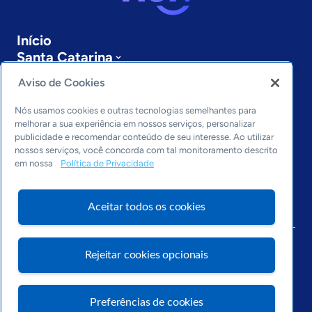
Início
Santa Catarina
Sobre a ASN
Aviso de Cookies
Últimas notícias
Entre em contato
Nós usamos cookies e outras tecnologias semelhantes para
Editorias
melhorar a sua experiência em nossos serviços, personalizar
publicidade e recomendar conteúdo de seu interesse. Ao utilizar
Economia & Política
nossos serviços, você concorda com tal monitoramento descrito
em nossa
Política de Privacidade
Inovação & Tecnologia
Cultura empreendedora
Dados
Aceitar todos os cookies
Arquivo
Rejeitar cookies opcionais
Preferências de cookies