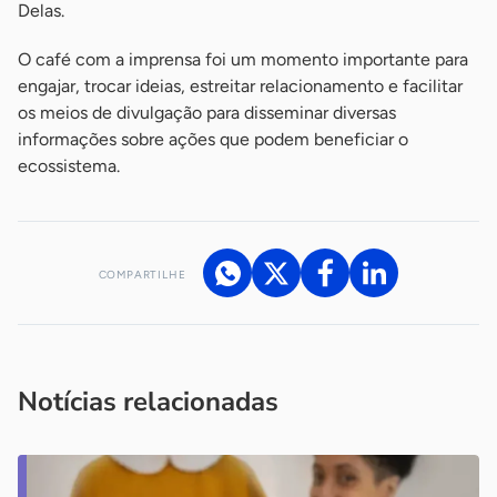
Delas.
O café com a imprensa foi um momento importante para
engajar, trocar ideias, estreitar relacionamento e facilitar
os meios de divulgação para disseminar diversas
informações sobre ações que podem beneficiar o
ecossistema.
COMPARTILHE
Acesse nossos canais de atendimento
Ficou com alguma dúvida?
.
Se
você é um profissional da imprensa, entre em contato pelo
imprensa@sebrae.com.br
fale com a ASN em cada UF
ou
Notícias relacionadas