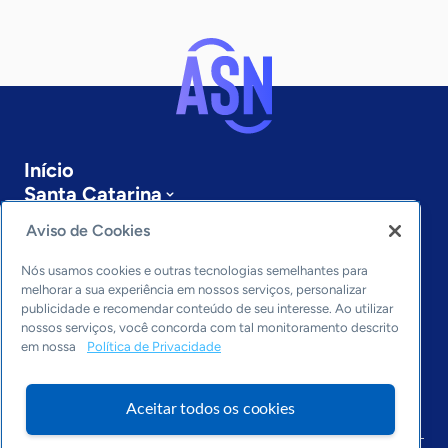
Início
Santa Catarina
Sobre a ASN
Aviso de Cookies
Últimas notícias
Entre em contato
Nós usamos cookies e outras tecnologias semelhantes para
Editorias
melhorar a sua experiência em nossos serviços, personalizar
publicidade e recomendar conteúdo de seu interesse. Ao utilizar
Economia & Política
nossos serviços, você concorda com tal monitoramento descrito
em nossa
Política de Privacidade
Inovação & Tecnologia
Cultura empreendedora
Dados
Aceitar todos os cookies
Arquivo