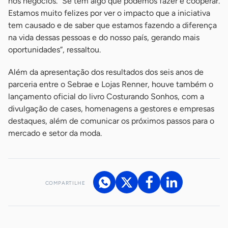
nos negócios. “Se tem algo que podemos fazer é cooperar.
Estamos muito felizes por ver o impacto que a iniciativa
tem causado e de saber que estamos fazendo a diferença
na vida dessas pessoas e do nosso país, gerando mais
oportunidades”, ressaltou.
Além da apresentação dos resultados dos seis anos de
parceria entre o Sebrae e Lojas Renner, houve também o
lançamento oficial do livro Costurando Sonhos, com a
divulgação de cases, homenagens a gestores e empresas
destaques, além de comunicar os próximos passos para o
mercado e setor da moda.
COMPARTILHE
Acesse nossos canais de atendimento
Ficou com alguma dúvida?
.
Se
você é um profissional da imprensa, entre em contato pelo