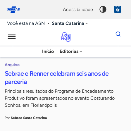
Fale
Acessibilidade
conosco
0
acessibilidade
9
Santa Catarina
Você está na ASN
Dados
para
busca
Agência
Início
Editorias
Palavra
Sebrae
chave
de
Arquivo
Sebrae e Renner celebram seis anos de
Notícias
parceria
Principais resultados do Programa de Encadeamento
Produtivo foram apresentados no evento Costurando
Sonhos, em Florianópolis
Por
Sebrae Santa Catarina