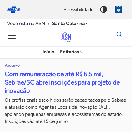
Fale
Acessibilidade
conosco
0
acessibilidade
9
Santa Catarina
Você está na ASN
Dados
para
busca
Agência
Início
Editorias
Palavra
Sebrae
chave
de
Arquivo
Com remuneração de até R$ 6,5 mil,
Notícias
Sebrae/SC abre inscrições para projeto de
inovação
Os profissionais escolhidos serão capacitados pelo Sebrae
e atuarão como Agentes Locais de Inovação (ALI),
apoiando pequenas empresas e ecossistemas do estado.
Inscrições vão até 15 de junho