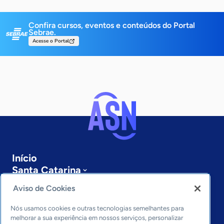
Confira cursos, eventos e conteúdos do Portal
Sebrae.
Acesse o Portal
Início
Santa Catarina
Sobre a ASN
Aviso de Cookies
Últimas notícias
Entre em contato
Nós usamos cookies e outras tecnologias semelhantes para
Editorias
melhorar a sua experiência em nossos serviços, personalizar