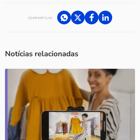
COMPARTILHE
Acesse nossos canais de atendimento
Ficou com alguma dúvida?
.
Se
você é um profissional da imprensa, entre em contato pelo
imprensa@sebrae.com.br
fale com a ASN em cada UF
ou
Notícias relacionadas