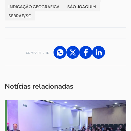
INDICAÇÃO GEOGRÁFICA
SÃO JOAQUIM
SEBRAE/SC
COMPARTILHE
Acesse nossos canais de atendimento
Ficou com alguma dúvida?
.
Se
você é um profissional da imprensa, entre em contato pelo
imprensa@sebrae.com.br
fale com a ASN em cada UF
ou
Notícias relacionadas