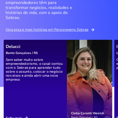
empreendedores têm para
transformar negócios, realidades e
histórias de vida, com o apoio do
Sebrae.
Veja essa e mais histórias em Personagens Sebrae
Delucci
Bento Gonçalves / RS
L
Sem saber muito sobre
empreendedorismo, o casal contou
com o Sebrae para aprender tudo
sobre o assunto, colocar o negócio
nos eixos e ainda abrir uma nova
empresa
Cíntia Ceriotti Weirich
Bento Gonçalves / RS