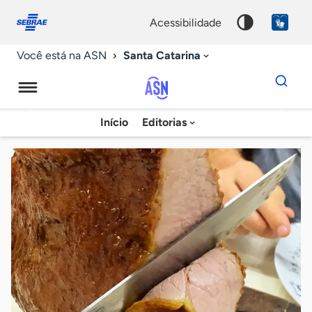
Fale
Acessibilidade
conosco
0
acessibilidade
9
Santa Catarina
Você está na ASN
Dados
para
busca
Agência
Início
Editorias
Palavra
Sebrae
chave
de
Notícias