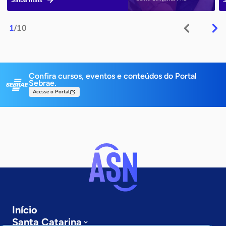
Saiba mais
1
/10
Confira cursos, eventos e conteúdos do Portal
Sebrae.
Acesse o Portal
Início
Santa Catarina