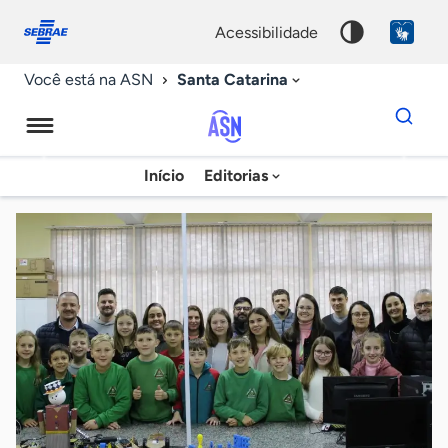
Fale
Acessibilidade
conosco
0
acessibilidade
9
Santa Catarina
Você está na ASN
Dados
para
busca
Agência
Início
Editorias
Palavra
Sebrae
chave
de
Notícias