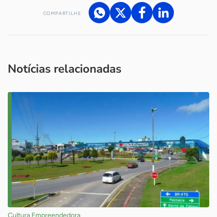
COMPARTILHE
Acesse nossos canais de atendimento
Ficou com alguma dúvida?
.
Se
você é um profissional da imprensa, entre em contato pelo
imprensa@sebrae.com.br
fale com a ASN em cada UF
ou
Notícias relacionadas
Cultura Empreendedora