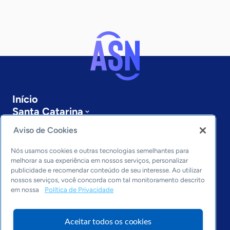
Início
Santa Catarina
Sobre a ASN
Aviso de Cookies
Últimas notícias
Entre em contato
Nós usamos cookies e outras tecnologias semelhantes para
Editorias
melhorar a sua experiência em nossos serviços, personalizar
publicidade e recomendar conteúdo de seu interesse. Ao utilizar
Economia & Política
nossos serviços, você concorda com tal monitoramento descrito
em nossa
Política de Privacidade
Inovação & Tecnologia
Cultura empreendedora
Dados
Aceitar todos os cookies