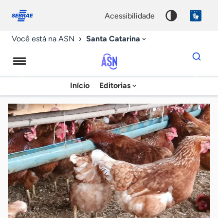
Fale
Acessibilidade
conosco
0
acessibilidade
9
Santa Catarina
Você está na ASN
Dados
para
busca
Agência
Início
Editorias
Palavra
Sebrae
chave
de
Notícias