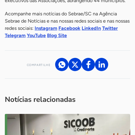
executivos das Associações, abrangendo 44 municípios.
Acompanhe mais notícias do Sebrae/SC na Agência
Sebrae de Notícias e nas nossas redes sociais e nas nossas
redes sociais:
Instagram
Facebook
LinkedIn
Twitter
Telegram
YouTube
Blog Site
COMPARTILHE
Acesse nossos canais de atendimento
Ficou com alguma dúvida?
.
Se
você é um profissional da imprensa, entre em contato pelo
imprensa@sebrae.com.br
fale com a ASN em cada UF
ou
Notícias relacionadas