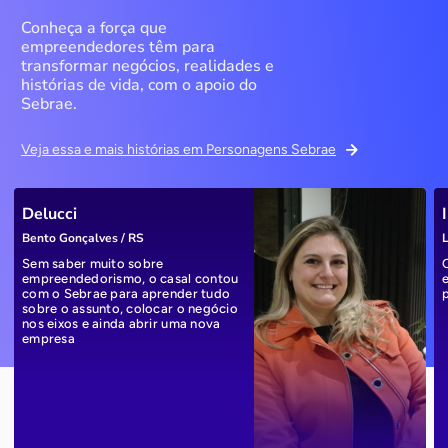
Conheça a força que
empreendedores têm para
transformar negócios, realidades e
histórias de vida, com o apoio do
Sebrae.
Veja essa e mais histórias em Personagens Sebrae
Delucci
Bento Gonçalves / RS
L
Sem saber muito sobre
empreendedorismo, o casal contou
com o Sebrae para aprender tudo
sobre o assunto, colocar o negócio
nos eixos e ainda abrir uma nova
empresa