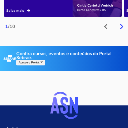
Cíntia Ceriotti Weirich
Bento Gonçalves / RS
Saiba mais
1
/10
Confira cursos, eventos e conteúdos do Portal
Sebrae.
Acesse o Portal