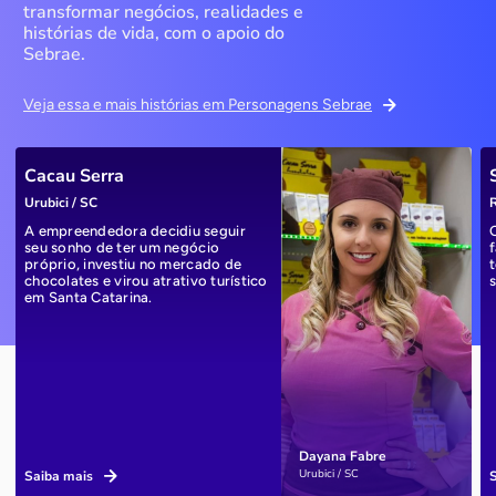
transformar negócios, realidades e
histórias de vida, com o apoio do
Sebrae.
Veja essa e mais histórias em Personagens Sebrae
Cacau Serra
Urubici / SC
R
A empreendedora decidiu seguir
seu sonho de ter um negócio
próprio, investiu no mercado de
chocolates e virou atrativo turístico
em Santa Catarina.
Dayana Fabre
Urubici / SC
Saiba mais