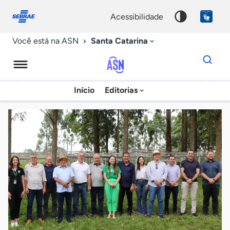
Fale
Acessibilidade
conosco
0
acessibilidade
9
Santa Catarina
Você está na ASN
Dados
para
busca
Agência
Início
Editorias
Palavra
Sebrae
chave
de
Notícias