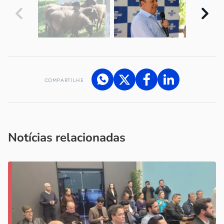
COMPARTILHE
Acesse nossos canais de atendimento
Ficou com alguma dúvida?
.
Se
você é um profissional da imprensa, entre em contato pelo
imprensa@sebrae.com.br
fale com a ASN em cada UF
ou
Notícias relacionadas