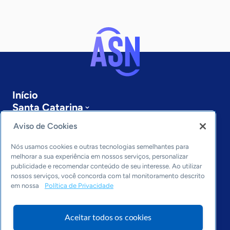
Início
Santa Catarina
Sobre a ASN
Aviso de Cookies
Últimas notícias
Entre em contato
Nós usamos cookies e outras tecnologias semelhantes para
Editorias
melhorar a sua experiência em nossos serviços, personalizar
publicidade e recomendar conteúdo de seu interesse. Ao utilizar
Economia & Política
nossos serviços, você concorda com tal monitoramento descrito
em nossa
Política de Privacidade
Inovação & Tecnologia
Cultura empreendedora
Dados
Aceitar todos os cookies
Arquivo