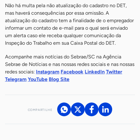
Não há multa pela não atualização do cadastro no DET,
mas haverá consequências por essa omissão. A
atualização do cadastro tem a finalidade de o empregador
informar um contato de e-mail para o qual será enviado
um alerta caso ele receba qualquer comunicação da
Inspeção do Trabalho em sua Caixa Postal do DET.
Acompanhe mais notícias do Sebrae/SC na Agência
Sebrae de Notícias e nas nossas redes sociais e nas nossas
redes sociais:
Instagram
Facebook
LinkedIn
Twitter
Telegram
YouTube
Blog Site
COMPARTILHE
Acesse nossos canais de atendimento
Ficou com alguma dúvida?
.
Se
você é um profissional da imprensa, entre em contato pelo
imprensa@sebrae.com.br
fale com a ASN em cada UF
ou