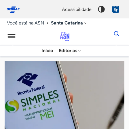
Fale
Acessibilidade
conosco
0
acessibilidade
9
Santa Catarina
Você está na ASN
Dados
para
busca
Agência
Início
Editorias
Palavra
Sebrae
chave
de
Notícias