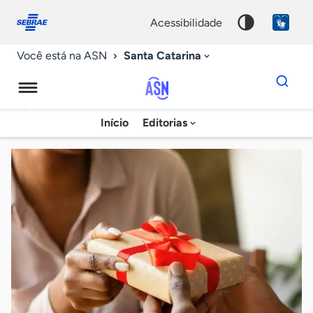
Fale
Acessibilidade
conosco
0
acessibilidade
9
Santa Catarina
Você está na ASN
Dados
para
busca
Agência
Início
Editorias
Palavra
Sebrae
chave
de
Notícias