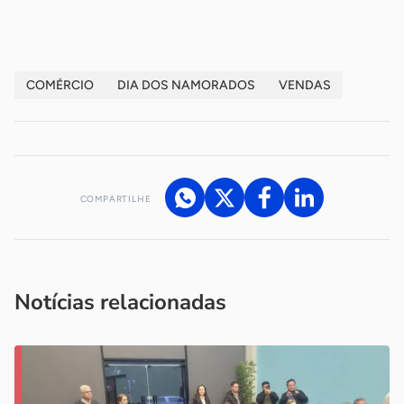
COMÉRCIO
DIA DOS NAMORADOS
VENDAS
COMPARTILHE
Acesse nossos canais de atendimento
Ficou com alguma dúvida?
.
Se
você é um profissional da imprensa, entre em contato pelo
imprensa@sebrae.com.br
fale com a ASN em cada UF
ou
Notícias relacionadas