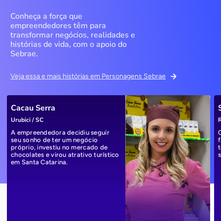
Conheça a força que
empreendedores têm para
transformar negócios, realidades e
histórias de vida, com o apoio do
Sebrae.
Veja essa e mais histórias em Personagens Sebrae
Cacau Serra
Urubici / SC
R
A empreendedora decidiu seguir
seu sonho de ter um negócio
próprio, investiu no mercado de
chocolates e virou atrativo turístico
em Santa Catarina.