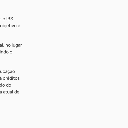
: o IBS
objetivo é
l, no lugar
indo o
educação
á créditos
pio do
a atual de