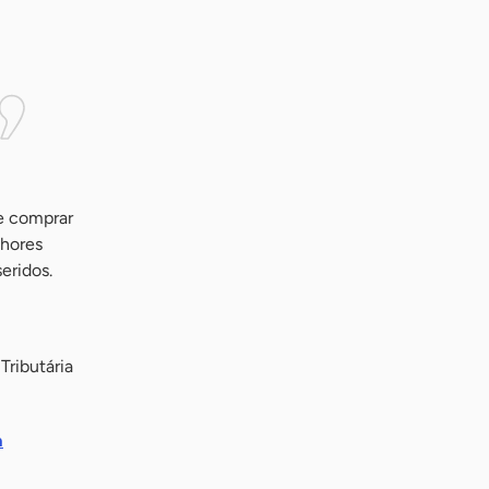
e comprar
lhores
eridos.
Tributária
a