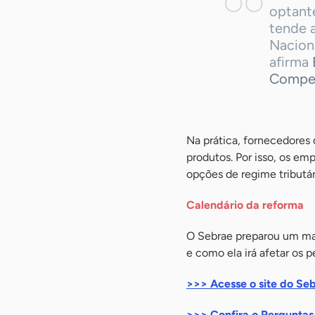
optante
tende 
Naciona
afirma
Compet
Na prática, fornecedores
produtos. Por isso, os e
opções de regime tributár
Calendário da reforma
O Sebrae preparou um mate
e como ela irá afetar os 
>>> Acesse o site do Se
>>> Confira o Perguntas