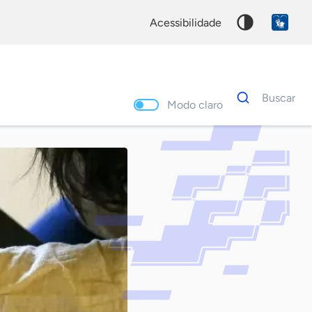
acessibilidade
Dados
Buscar
para
Modo claro
busca
Palavra
chave