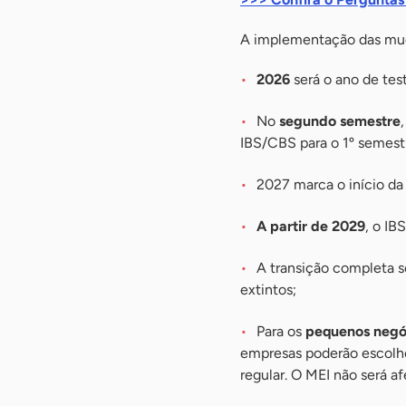
A implementação das mud
2026
será o ano de tes
No
segundo semestre
IBS/CBS para o 1º semest
2027 marca o início da
A partir de 2029
, o IB
A transição completa s
extintos;
Para os
pequenos negó
empresas poderão escolhe
regular. O MEI não será a