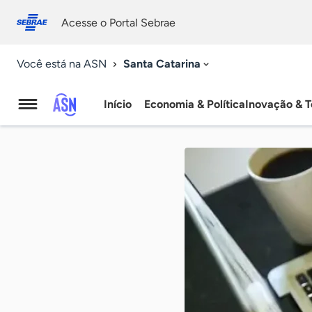
Fale
Acessibilidade
conosco
0
Acesse o Portal Sebrae
9
Santa Catarina
Você está na ASN
Início
Economia & Política
Inovação & T
Agência
Sebrae
de
Notícias