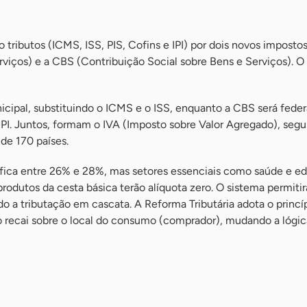
 tributos (ICMS, ISS, PIS, Cofins e IPI) por dois novos impostos
viços) e a CBS (Contribuição Social sobre Bens e Serviços). O 
icipal, substituindo o ICMS e o ISS, enquanto a CBS será federa
 IPI. Juntos, formam o IVA (Imposto sobre Valor Agregado), segu
de 170 países.
a fica entre 26% e 28%, mas setores essenciais como saúde e 
rodutos da cesta básica terão alíquota zero. O sistema permitir
ndo a tributação em cascata. A Reforma Tributária adota o princí
o recai sobre o local do consumo (comprador), mudando a lógic