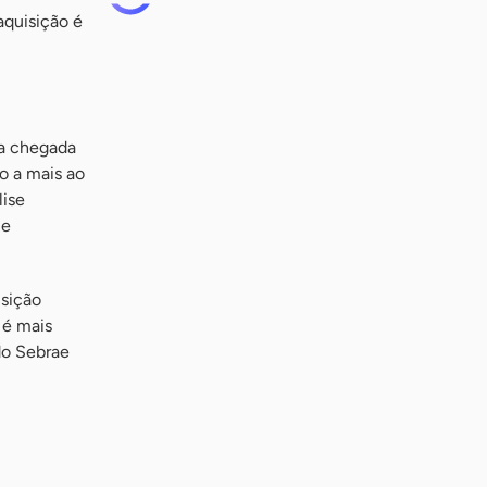
aquisição é
a chegada
o a mais ao
lise
me
isição
 é mais
do Sebrae