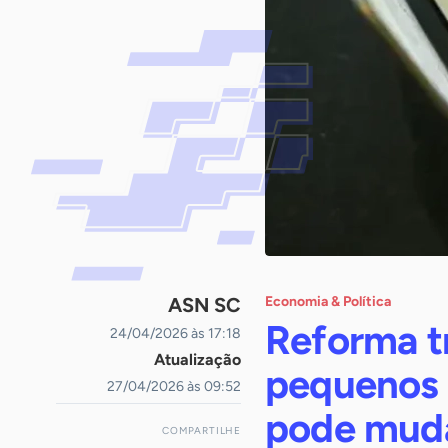
ASN SC
Economia & Política
Reforma tr
24/04/2026 às 17:18
Atualização
pequenos 
27/04/2026 às 09:52
pode mud
COMPARTILHE