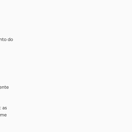
nto do
mente
: as
gime