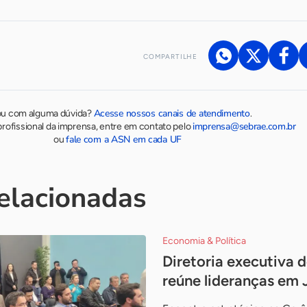
COMPARTILHE
Acesse nossos canais de atendimento
ou com alguma dúvida?
.
imprensa@sebrae.com.br
rofissional da imprensa, entre em contato pelo
fale com a ASN em cada UF
ou
relacionadas
Economia & Política
Diretoria executiva 
reúne lideranças em J