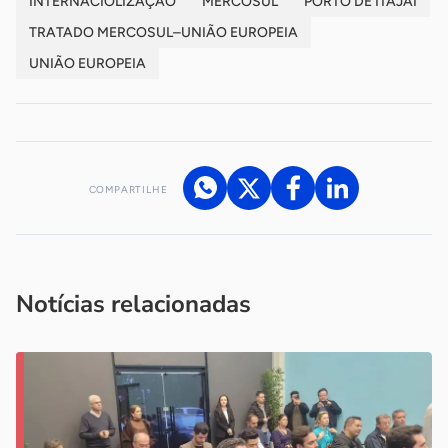
INTERNACIOLIZAÇÃO
MERCOSUL
PORTO DE ITAJAÍ
TRATADO MERCOSUL–UNIÃO EUROPEIA
UNIÃO EUROPEIA
COMPARTILHE
Acesse nossos canais de atendimento
Ficou com alguma dúvida?
.
Se
você é um profissional da imprensa, entre em contato pelo
imprensa@sebrae.com.br
fale com a ASN em cada UF
ou
Notícias relacionadas