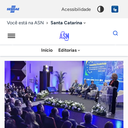
Fale
Acessibilidade
conosco
0
acessibilidade
9
Santa Catarina
Você está na ASN
Dados
para
busca
Agência
Início
Editorias
Palavra
Sebrae
chave
de
Notícias