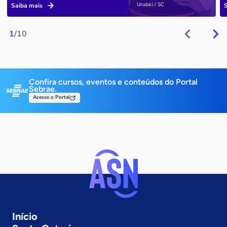
Urubici / SC
Saiba mais
1
/10
Confira cursos, eventos e conteúdos do Portal
Sebrae.
Acesse o Portal
Início