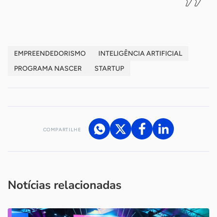
EMPREENDEDORISMO
INTELIGÊNCIA ARTIFICIAL
PROGRAMA NASCER
STARTUP
COMPARTILHE
Acesse nossos canais de atendimento
Ficou com alguma dúvida?
.
Se
você é um profissional da imprensa, entre em contato pelo
imprensa@sebrae.com.br
fale com a ASN em cada UF
ou
Notícias relacionadas