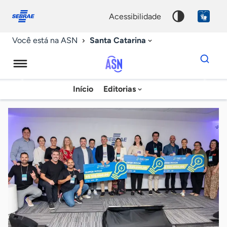
Fale
Acessibilidade
conosco
0
acessibilidade
9
Santa Catarina
Você está na ASN
Dados
para
busca
Agência
Início
Editorias
Palavra
Sebrae
chave
de
Notícias