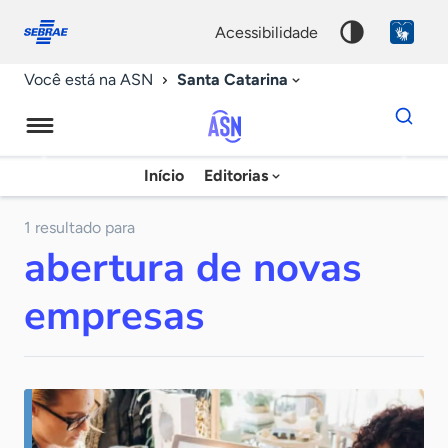
Fale
Acessibilidade
conosco
0
acessibilidade
9
Santa Catarina
Você está na ASN
Dados
para
busca
Agência
Início
Editorias
Palavra
Sebrae
chave
de
1 resultado para
abertura de novas
Notícias
empresas