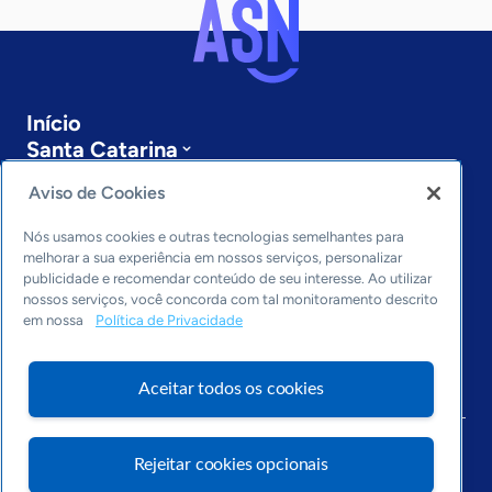
Início
Santa Catarina
Sobre a ASN
Aviso de Cookies
Últimas notícias
Entre em contato
Nós usamos cookies e outras tecnologias semelhantes para
Editorias
melhorar a sua experiência em nossos serviços, personalizar
publicidade e recomendar conteúdo de seu interesse. Ao utilizar
Economia & Política
nossos serviços, você concorda com tal monitoramento descrito
Inovação & Tecnologia
em nossa
Política de Privacidade
Cultura empreendedora
Dados
Aceitar todos os cookies
Arquivo
Rejeitar cookies opcionais