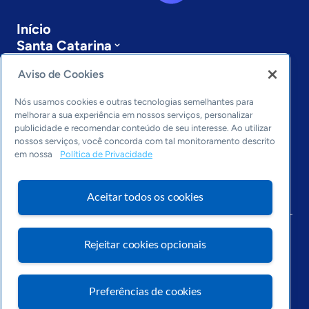
Início
Santa Catarina
Sobre a ASN
Aviso de Cookies
Últimas notícias
Entre em contato
Nós usamos cookies e outras tecnologias semelhantes para
Editorias
melhorar a sua experiência em nossos serviços, personalizar
publicidade e recomendar conteúdo de seu interesse. Ao utilizar
Economia & Política
nossos serviços, você concorda com tal monitoramento descrito
Inovação & Tecnologia
em nossa
Política de Privacidade
Cultura empreendedora
Dados
Aceitar todos os cookies
Arquivo
Rejeitar cookies opcionais
Preferências de cookies
Visite o Portal Sebrae