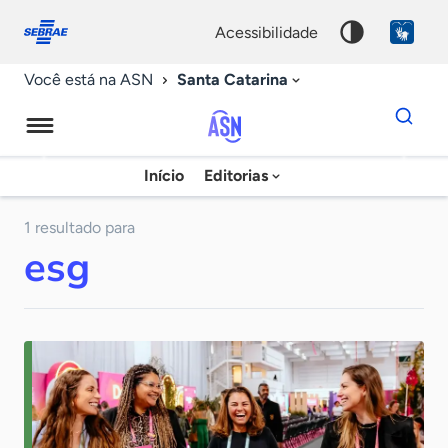
Fale
Acessibilidade
conosco
0
acessibilidade
9
Santa Catarina
Você está na ASN
Dados
para
busca
Agência
Início
Editorias
Palavra
Sebrae
chave
de
1 resultado para
esg
Notícias