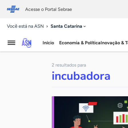
Fale
Acessibilidade
conosco
0
Acesse o Portal Sebrae
9
Santa Catarina
Você está na ASN
Início
Economia & Política
Inovação & T
Agência
Sebrae
2 resultados para
de
incubadora
Notícias