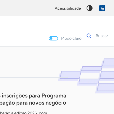
acessibilidade
Dados
Buscar
para
Modo claro
busca
Palavra
chave
s inscrições para Programa
cubação para novos negócio
eberão a edição 2026, com