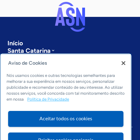
Início
Santa Catarina
Sobre a ASN
Aviso de Cookies
Últimas notícias
Entre em contato
Nós usamos cookies e outras tecnologias semelhantes para
Editorias
melhorar a sua experiência em nossos serviços, personalizar
publicidade e recomendar conteúdo de seu interesse. Ao utilizar
Economia & Política
nossos serviços, você concorda com tal monitoramento descrito
Inovação & Tecnologia
em nossa
Política de Privacidade
Cultura empreendedora
Dados
Aceitar todos os cookies
Arquivo