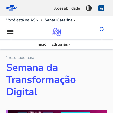
Fale
Acessibilidade
conosco
0
acessibilidade
9
Santa Catarina
Você está na ASN
Dados
para
busca
Agência
Início
Editorias
Palavra
Sebrae
chave
de
1 resultado para
Semana da
Notícias
Transformação
Digital