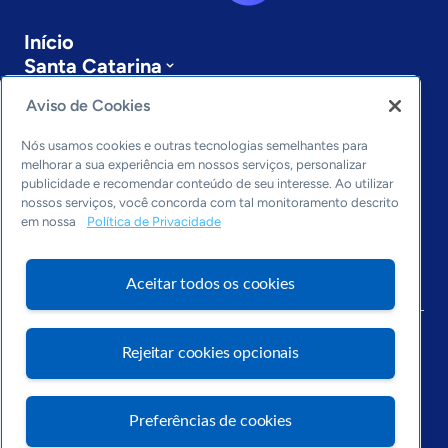
Início
Santa Catarina
Sobre a ASN
Aviso de Cookies
Últimas notícias
Entre em contato
Nós usamos cookies e outras tecnologias semelhantes para
Editorias
melhorar a sua experiência em nossos serviços, personalizar
publicidade e recomendar conteúdo de seu interesse. Ao utilizar
Economia & Política
nossos serviços, você concorda com tal monitoramento descrito
Inovação & Tecnologia
em nossa
Política de Privacidade
Cultura empreendedora
Dados
Aceitar todos os cookies
Arquivo
Rejeitar cookies opcionais
Preferências de cookies
Visite o Portal Sebrae