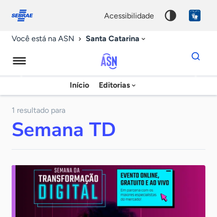
Fale
Acessibilidade
conosco
0
acessibilidade
9
Santa Catarina
Você está na ASN
Dados
para
busca
Agência
Início
Editorias
Palavra
Sebrae
chave
de
1 resultado para
Semana TD
Notícias