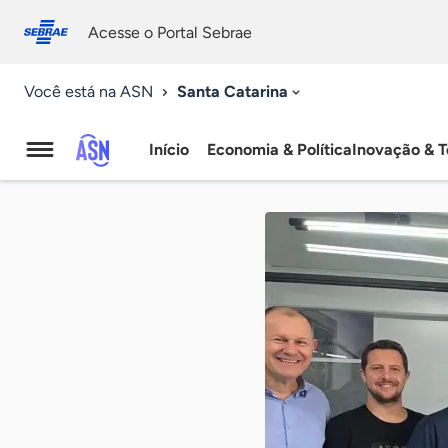
Fale
Acessibilidade
conosco
0
Acesse o Portal Sebrae
9
Santa Catarina
Você está na ASN
Início
Economia & Política
Inovação & T
Agência
Sebrae
de
Notícias