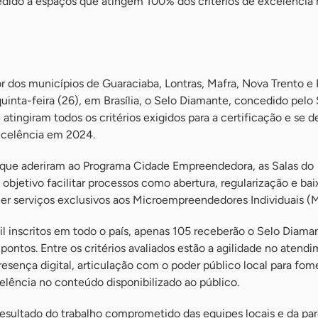
ido a espaços que atingem 100% dos critérios de excelência 
 dos municípios de Guaraciaba, Lontras, Mafra, Nova Trento e 
uinta-feira (26), em Brasília, o Selo Diamante, concedido pelo
atingiram todos os critérios exigidos para a certificação e se 
xcelência em 2024.
s que aderiram ao Programa Cidade Empreendedora, as Salas do
jetivo facilitar processos como abertura, regularização e bai
er serviços exclusivos aos Microempreendedores Individuais (M
il inscritos em todo o país, apenas 105 receberão o Selo Diama
pontos. Entre os critérios avaliados estão a agilidade no atend
esença digital, articulação com o poder público local para fom
ência no conteúdo disponibilizado ao público.
esultado do trabalho comprometido das equipes locais e da par