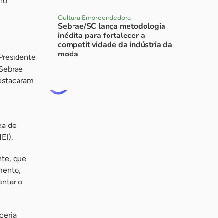
no
Cultura Empreendedora
Sebrae/SC lança metodologia
inédita para fortalecer a
competitividade da indústria da
moda
Presidente
 Sebrae
destacaram
xa de
EI).
nte, que
imento,
entar o
ceria