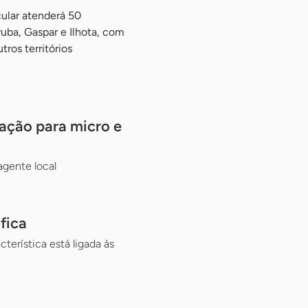
cular atenderá 50
ba, Gaspar e Ilhota, com
ros territórios
vação para micro e
gente local
fica
erística está ligada às