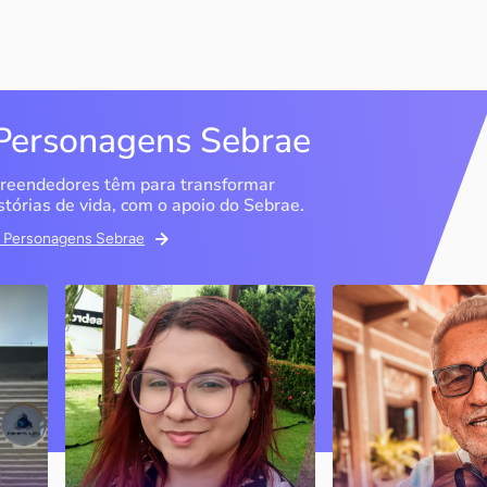
Personagens Sebrae
reendedores têm para transformar
stórias de vida, com o apoio do Sebrae.
em Personagens Sebrae
Memória Ancestral
Espedito Selei
São Luís / MA
Nova Olinda / CE
Ao lado da irmã e com o
Peças criadas pelo
apoio do Sebrae, a Memória
cearense já foram
Ancestral utiliza inteligência
apresentadas em fi
artificial com o objetivo de
novelas, desfiles d
 o
melhorar a qualidade de vida
até em exposições
de pessoas com a doença
internacionais