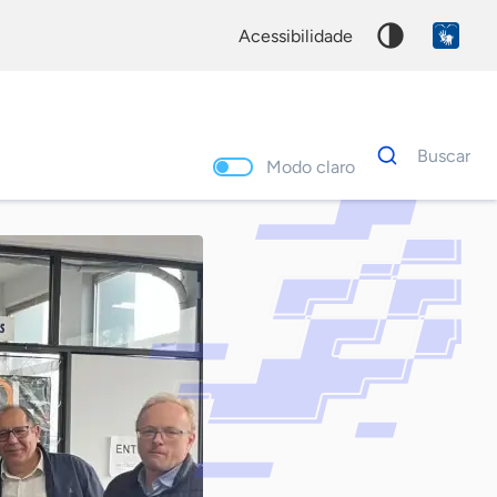
acessibilidade
Dados
Buscar
para
Modo claro
busca
Palavra
chave