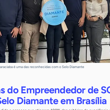
araciaba é uma das reconhecidas com o Selo Diamante
as do Empreendedor de S
elo Diamante em Brasília