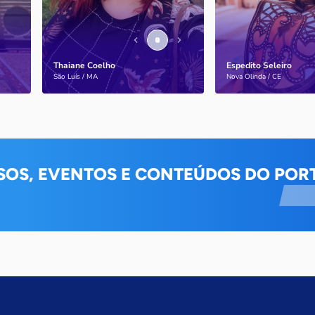
Thaiane Coelho
Espedito Seleiro
Saiba mais
Saiba mais
São Luís / MA
Nova Olinda / CE
SOS, EVENTOS E CONTEÚDOS DO PORT