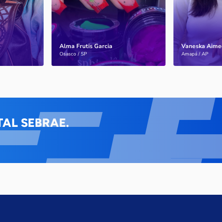
Alma Frutis Garcia
Vaneska Aime
Saiba mais
Saiba mais
Osasco / SP
Amapá / AP
AL SEBRAE.