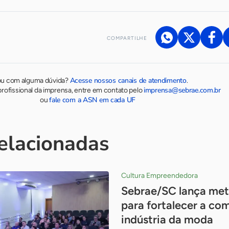
COMPARTILHE
Acesse nossos canais de atendimento
ou com alguma dúvida?
.
imprensa@sebrae.com.br
rofissional da imprensa, entre em contato pelo
fale com a ASN em cada UF
ou
relacionadas
Cultura Empreendedora
Sebrae/SC lança met
para fortalecer a co
indústria da moda