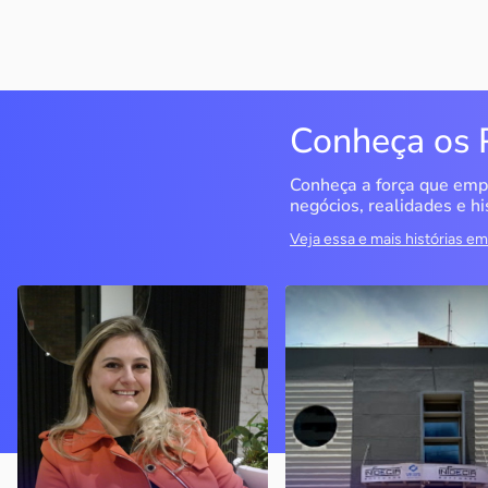
Conheça os 
Conheça a força que emp
negócios, realidades e hi
Veja essa e mais histórias 
Delucci
Infoecia Software
Ltda
Bento Gonçalves / RS
Londrina / PR
Sem saber muito sobre
empreendedorismo, o casal
Com mais de 20 anos de
contou com o Sebrae para
mercado, o empresário
aprender tudo sobre o
contou com o Sebrae para
assunto, colocar o negócio
crescimento do negócio
nos eixos e ainda abrir uma