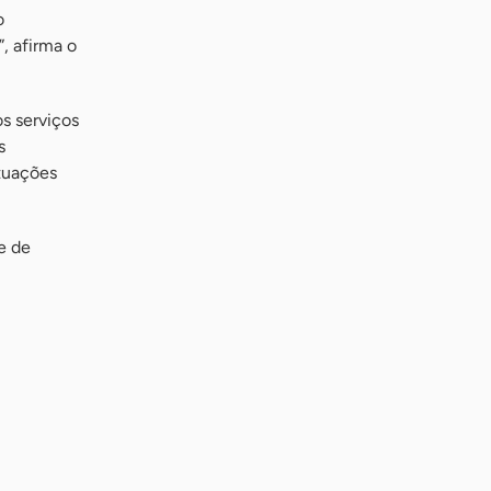
o
, afirma o
s serviços
s
ntuações
e de