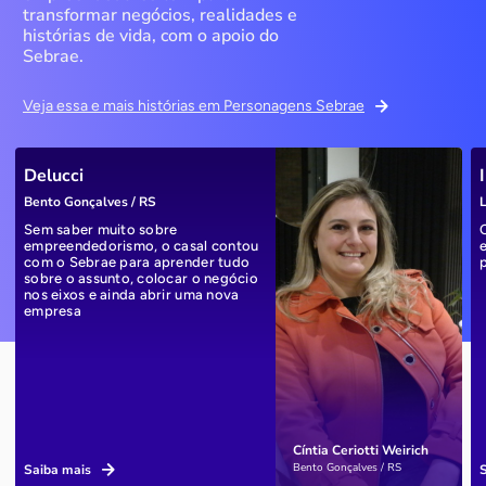
transformar negócios, realidades e
histórias de vida, com o apoio do
Sebrae.
Veja essa e mais histórias em Personagens Sebrae
Delucci
Bento Gonçalves / RS
L
Sem saber muito sobre
empreendedorismo, o casal contou
com o Sebrae para aprender tudo
sobre o assunto, colocar o negócio
nos eixos e ainda abrir uma nova
empresa
Cíntia Ceriotti Weirich
Bento Gonçalves / RS
Saiba mais