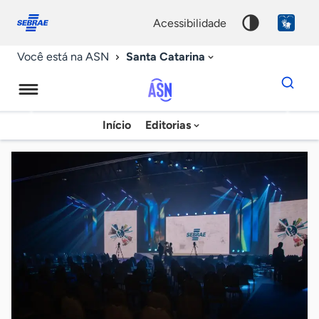
Fale
Acessibilidade
conosco
0
acessibilidade
9
Santa Catarina
Você está na ASN
Dados
para
busca
Agência
Início
Editorias
Palavra
Sebrae
chave
de
Notícias