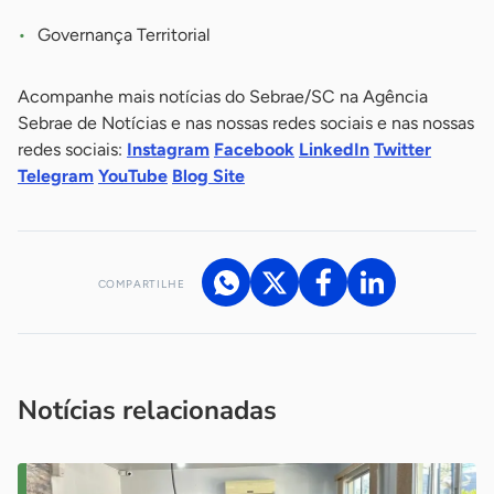
Governança Territorial
Acompanhe mais notícias do Sebrae/SC na Agência
Sebrae de Notícias e nas nossas redes sociais e nas nossas
redes sociais:
Instagram
Facebook
LinkedIn
Twitter
Telegram
YouTube
Blog Site
COMPARTILHE
Acesse nossos canais de atendimento
Ficou com alguma dúvida?
.
Se
você é um profissional da imprensa, entre em contato pelo
imprensa@sebrae.com.br
fale com a ASN em cada UF
ou
Notícias relacionadas