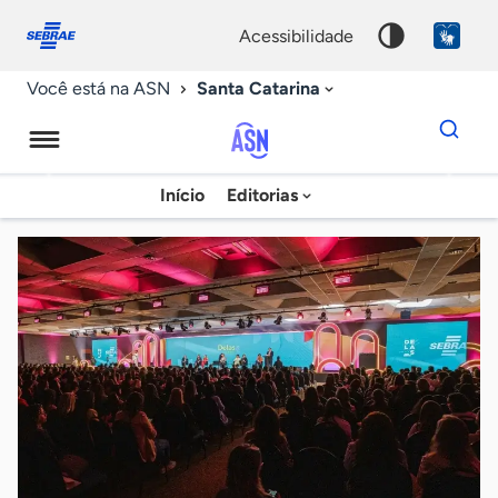
Fale
Acessibilidade
conosco
0
acessibilidade
9
Santa Catarina
Você está na ASN
Dados
para
busca
Agência
Início
Editorias
Palavra
Sebrae
chave
de
Notícias