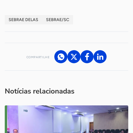
SEBRAE DELAS
SEBRAE/SC
COMPARTILHE
Acesse nossos canais de atendimento
Ficou com alguma dúvida?
.
Se
você é um profissional da imprensa, entre em contato pelo
imprensa@sebrae.com.br
fale com a ASN em cada UF
ou
Notícias relacionadas