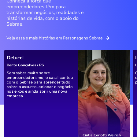
Conheça a força que
empreendedores têm para
transformar negócios, realidades e
histórias de vida, com o apoio do
Sebrae.
Veja essa e mais histórias em Personagens Sebrae
Delucci
Bento Gonçalves / RS
L
Sem saber muito sobre
empreendedorismo, o casal contou
com o Sebrae para aprender tudo
sobre o assunto, colocar o negócio
nos eixos e ainda abrir uma nova
empresa
Cíntia Ceriotti Weirich