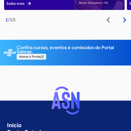
Bento Gonçalves / RS
Saiba mais
1
/10
Confira cursos, eventos e conteúdos do Portal
Sebrae.
Acesse o Portal
Início