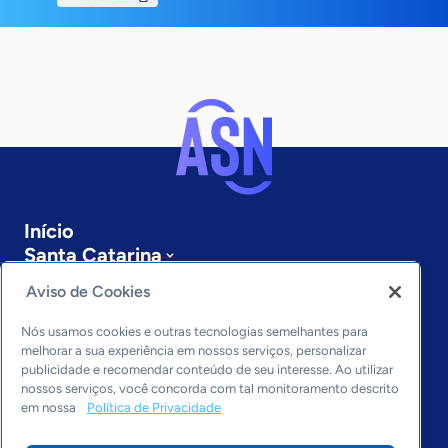
Início
Santa Catarina
Sobre a ASN
Aviso de Cookies
Últimas notícias
Entre em contato
Nós usamos cookies e outras tecnologias semelhantes para
Editorias
melhorar a sua experiência em nossos serviços, personalizar
publicidade e recomendar conteúdo de seu interesse. Ao utilizar
Economia & Política
nossos serviços, você concorda com tal monitoramento descrito
em nossa
Política de Privacidade
Inovação & Tecnologia
Cultura empreendedora