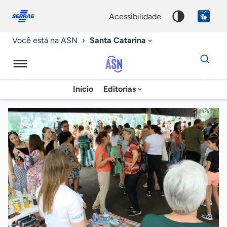
Fale
Acessibilidade
conosco
0
acessibilidade
9
Santa Catarina
Você está na ASN
Dados
para
busca
Agência
Início
Editorias
Palavra
Sebrae
chave
de
Notícias