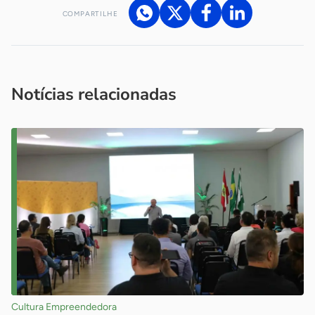
COMPARTILHE
Acesse nossos canais de atendimento
Ficou com alguma dúvida?
.
Se
você é um profissional da imprensa, entre em contato pelo
imprensa@sebrae.com.br
fale com a ASN em cada UF
ou
Notícias relacionadas
Cultura Empreendedora