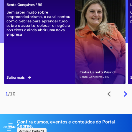
Bento Gonçalves / RS
L
Sem saber muito sobre
empreendedorismo, o casal contou
com o Sebrae para aprender tudo
sobre o assunto, colocar o negócio
nos eixos e ainda abrir uma nova
empresa
Cíntia Ceriotti Weirich
Bento Gonçalves / RS
Saiba mais
1
/10
Confira cursos, eventos e conteúdos do Portal
Sebrae.
Acesse o Portal