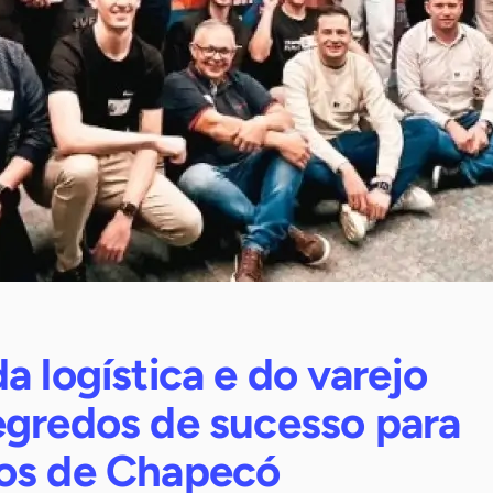
a logística e do varejo
egredos de sucesso para
os de Chapecó