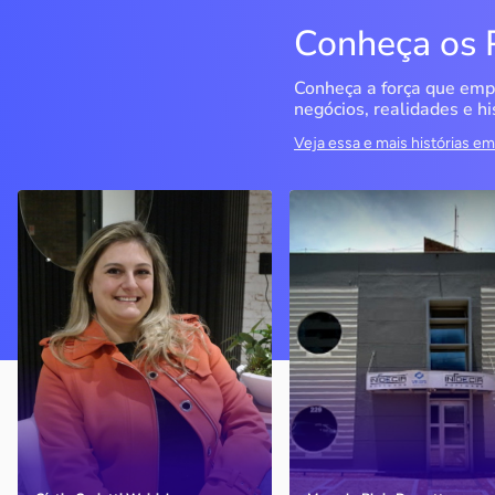
Conheça os 
Conheça a força que emp
negócios, realidades e hi
Veja essa e mais histórias 
Delucci
Infoecia Software
Ltda
Bento Gonçalves / RS
Londrina / PR
Sem saber muito sobre
empreendedorismo, o casal
Com mais de 20 anos de
contou com o Sebrae para
mercado, o empresário
aprender tudo sobre o
contou com o Sebrae para
assunto, colocar o negócio
crescimento do negócio
nos eixos e ainda abrir uma
nova empresa