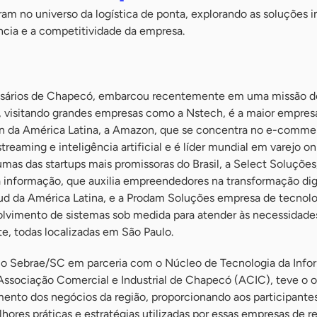
am no universo da logística de ponta, explorando as soluções 
ncia e a competitividade da empresa.
sários de Chapecó, embarcou recentemente em uma missão d
, visitando grandes empresas como a Nstech, é a maior empres
in da América Latina, a Amazon, que se concentra no e-comme
aming e inteligência artificial e é líder mundial em varejo onl
umas das startups mais promissoras do Brasil, a Select Soluçõe
 informação, que auxilia empreendedores na transformação digi
ud da América Latina, e a Prodam Soluções empresa de tecnolo
lvimento de sistemas sob medida para atender às necessidade
te, todas localizadas em São Paulo.
 pelo Sebrae/SC em parceria com o Núcleo de Tecnologia da Inf
sociação Comercial e Industrial de Chapecó (ACIC), teve o o
mento dos negócios da região, proporcionando aos participant
ores práticas e estratégias utilizadas por essas empresas de 