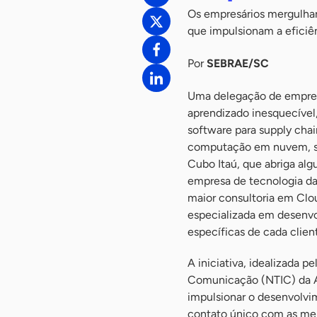
Os empresários mergulhar
que impulsionam a eficiê
Por
SEBRAE/SC
Uma delegação de empre
aprendizado inesquecível
software para supply cha
computação em nuvem, stre
Cubo Itaú, que abriga alg
empresa de tecnologia da
maior consultoria em Clo
especializada em desenvo
específicas de cada clien
A iniciativa, idealizada
Comunicação (NTIC) da As
impulsionar o desenvolvi
contato único com as melh