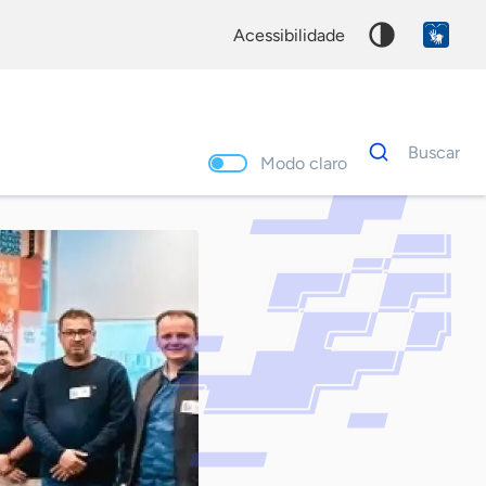
acessibilidade
Dados
Buscar
para
Modo claro
busca
Palavra
chave