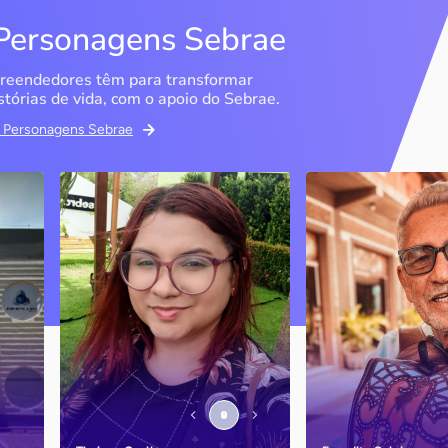
Personagens Sebrae
reendedores têm para transformar
stórias de vida, com o apoio do Sebrae.
em Personagens Sebrae
Memória Ancestral
Espedito Selei
São Luís / MA
Nova Olinda / CE
Ao lado da irmã e com o
Peças criadas pelo
apoio do Sebrae, a Memória
cearense já foram
Ancestral utiliza inteligência
apresentadas em fi
artificial com o objetivo de
novelas, desfiles d
 o
melhorar a qualidade de vida
até em exposições
de pessoas com a doença
internacionais