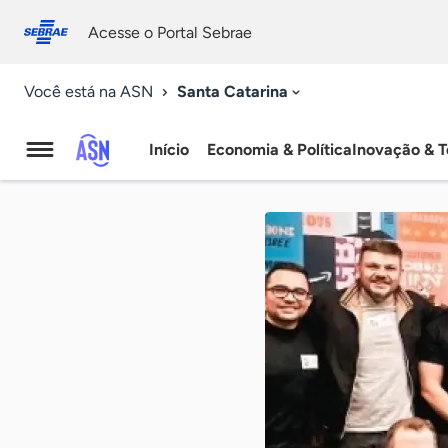
Fale
Acessibilidade
conosco
0
Acesse o Portal Sebrae
9
Santa Catarina
Você está na ASN
Início
Economia & Política
Inovação & T
Agência
Sebrae
de
Notícias