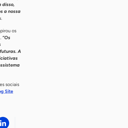
 disso,
os a nossa
.
pirou os
l.
“Os
s
futuras. A
iciativas
ossistema
s sociais
og Site