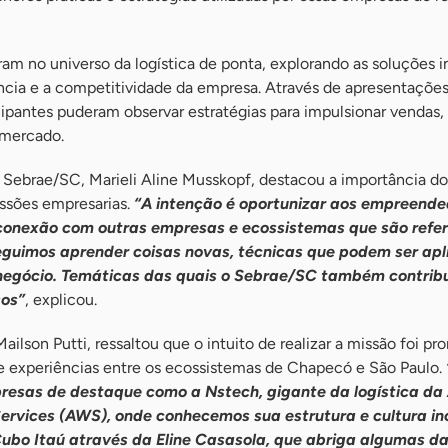
am no universo da logística de ponta, explorando as soluções 
ncia e a competitividade da empresa. Através de apresentaçõe
icipantes puderam observar estratégias para impulsionar vendas, 
 mercado.
o Sebrae/SC, Marieli Aline Musskopf, destacou a importância do
ssões empresarias.
“A intenção é oportunizar aos empreende
onexão com outras empresas e ecossistemas que são refer
eguimos aprender coisas novas, técnicas que podem ser ap
 negócio. Temáticas das quais o Sebrae/SC também contrib
sos”
, explicou.
ilson Putti, ressaltou que o intuito de realizar a missão foi pr
 experiências entre os ecossistemas de Chapecó e São Paulo.
presas de destaque como a Nstech, gigante da logística da
ervices (AWS), onde conhecemos sua estrutura e cultura in
bo Itaú através da Eline Casasola, que abriga algumas da