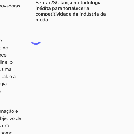
Sebrae/SC lança metodologia
inovadoras
inédita para fortalecer a
competitividade da indústria da
moda
e
a de
rce,
ine, o
s, uma
tal, é a
gia
s
ormação e
bjetivo de
es um
renome