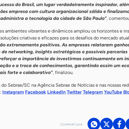
ucesso do Brasil, um lugar verdadeiramente inspirador, além
ções empresa com cultura organizacional sólida e finalizam
administra a tecnologia da cidade de São Paulo”
, comentou
s ambientes vibrantes e dinâmicos ampliou os horizontes e ins
soluções criativas e eficazes para os desafios do mercado atua
são extremamente positivos. As empresas relataram ganho
 de networking, insights estratégicos e possíveis parcerias 
 reforçar a importância de investirmos continuamente em in
ção e a troca de conhecimentos, garantindo assim um ec
is forte e colaborativo”
, finalizou.
do Sebrae/SC na Agência Sebrae de Notícias e nas nossas rede
s:
Instagram
Facebook
LinkedIn
Twitter
Telegram
YouTube
Bl
COMPARTILHE