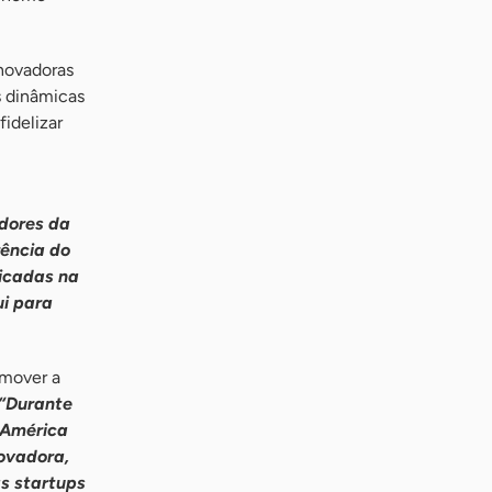
inovadoras
s dinâmicas
fidelizar
dores da
ência do
licadas na
ui para
omover a
“Durante
 América
ovadora,
s startups