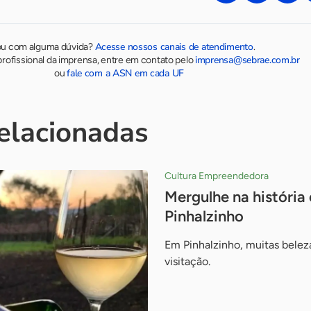
Acesse nossos canais de atendimento
ou com alguma dúvida?
.
imprensa@sebrae.com.br
rofissional da imprensa, entre em contato pelo
fale com a ASN em cada UF
ou
relacionadas
Cultura Empreendedora
Mergulhe na história 
Pinhalzinho
Em Pinhalzinho, muitas belez
visitação.