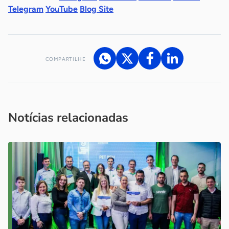
Telegram
YouTube
Blog Site
COMPARTILHE
Acesse nossos canais de atendimento
Ficou com alguma dúvida?
.
Se
você é um profissional da imprensa, entre em contato pelo
imprensa@sebrae.com.br
fale com a ASN em cada UF
ou
Notícias relacionadas