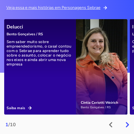
Veja essa e mais histórias em Personagens Sebrae
Delucci
Bento Gonçalves / RS
L
Sem saber muito sobre
empreendedorismo, o casal contou
com o Sebrae para aprender tudo
sobre o assunto, colocar o negócio
nos eixos e ainda abrir uma nova
empresa
Cíntia Ceriotti Weirich
Bento Gonçalves / RS
Saiba mais
1
/10