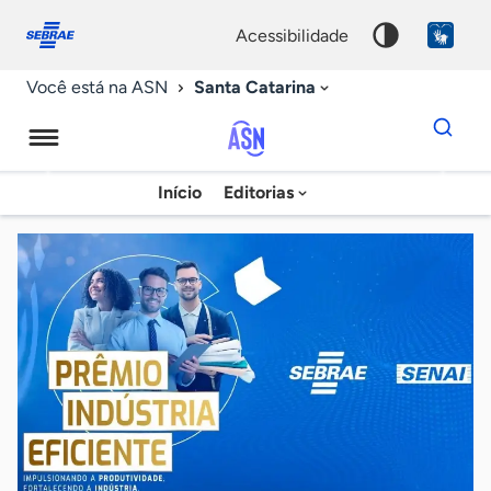
Fale
Acessibilidade
conosco
0
acessibilidade
9
Santa Catarina
Você está na ASN
Dados
para
busca
Agência
Início
Editorias
Palavra
Sebrae
chave
de
Notícias