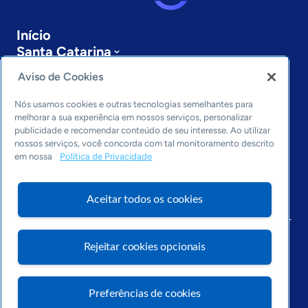
Início
Santa Catarina
Sobre a ASN
Aviso de Cookies
Últimas notícias
Entre em contato
Nós usamos cookies e outras tecnologias semelhantes para
Editorias
melhorar a sua experiência em nossos serviços, personalizar
publicidade e recomendar conteúdo de seu interesse. Ao utilizar
Economia & Política
nossos serviços, você concorda com tal monitoramento descrito
em nossa
Política de Privacidade
Inovação & Tecnologia
Cultura empreendedora
Dados
Aceitar todos os cookies
Arquivo
Rejeitar cookies opcionais
Preferências de cookies
Visite o Portal Sebrae