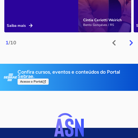
Cíntia Ceriotti Weirich
Bento Gonçalves / RS
Saiba mais
1
/10
Confira cursos, eventos e conteúdos do Portal
Sebrae.
Acesse o Portal