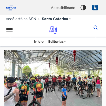
Fale
Acessibilidade
conosco
0
acessibilidade
9
Santa Catarina
Você está na ASN
Dados
para
busca
Agência
Início
Editorias
Palavra
Sebrae
chave
de
Notícias