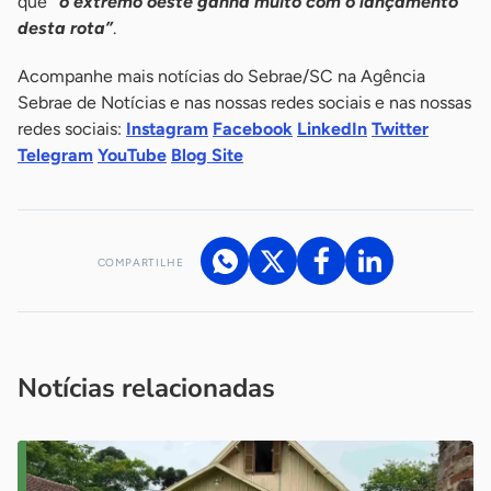
que
“o extremo oeste ganha muito com o lançamento
desta rota”
.
Acompanhe mais notícias do Sebrae/SC na Agência
Sebrae de Notícias e nas nossas redes sociais e nas nossas
redes sociais:
Instagram
Facebook
LinkedIn
Twitter
Telegram
YouTube
Blog Site
COMPARTILHE
Acesse nossos canais de atendimento
Ficou com alguma dúvida?
.
Se
você é um profissional da imprensa, entre em contato pelo
imprensa@sebrae.com.br
fale com a ASN em cada UF
ou
Notícias relacionadas