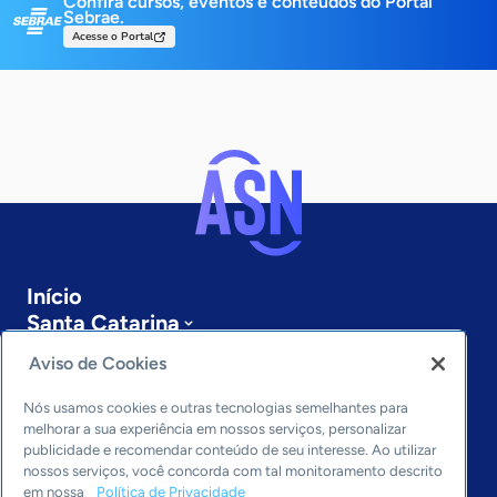
Confira cursos, eventos e conteúdos do Portal
Sebrae.
Acesse o Portal
Início
Santa Catarina
Sobre a ASN
Aviso de Cookies
Últimas notícias
Entre em contato
Nós usamos cookies e outras tecnologias semelhantes para
Editorias
melhorar a sua experiência em nossos serviços, personalizar
publicidade e recomendar conteúdo de seu interesse. Ao utilizar
Economia & Política
nossos serviços, você concorda com tal monitoramento descrito
em nossa
Política de Privacidade