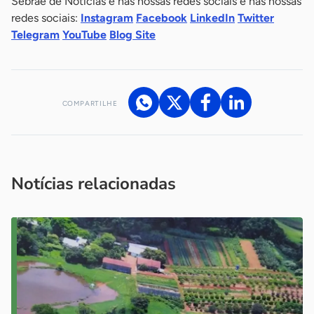
Sebrae de Notícias e nas nossas redes sociais e nas nossas
redes sociais:
Instagram
Facebook
LinkedIn
Twitter
Telegram
YouTube
Blog Site
COMPARTILHE
Acesse nossos canais de atendimento
Ficou com alguma dúvida?
.
Se
você é um profissional da imprensa, entre em contato pelo
imprensa@sebrae.com.br
fale com a ASN em cada UF
ou
Notícias relacionadas