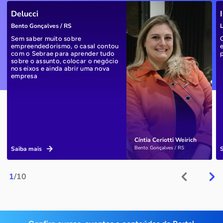
Delucci
Bento Gonçalves / RS
L
Sem saber muito sobre
empreendedorismo, o casal contou
com o Sebrae para aprender tudo
sobre o assunto, colocar o negócio
nos eixos e ainda abrir uma nova
empresa
Cíntia Ceriotti Weirich
Bento Gonçalves / RS
Saiba mais
1
/10