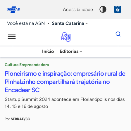
Fale
Acessibilidade
conosco
0
acessibilidade
9
Santa Catarina
Você está na ASN
Dados
para
busca
Agência
Início
Editorias
Palavra
Sebrae
chave
de
Cultura Empreendedora
Pioneirismo e inspiração: empresário rural de
Notícias
Pinhalzinho compartilhará trajetória no
Encadear SC
Startup Summit 2024 acontece em Florianópolis nos dias
14, 15 e 16 de agosto
Por
SEBRAE/SC