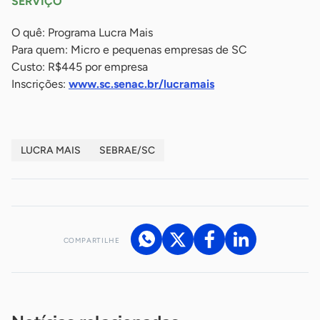
SERVIÇO
O quê: Programa Lucra Mais
Para quem: Micro e pequenas empresas de SC
Custo: R$445 por empresa
Inscrições:
www.sc.senac.br/lucramais
LUCRA MAIS
SEBRAE/SC
COMPARTILHE
Acesse nossos canais de atendimento
Ficou com alguma dúvida?
.
Se
você é um profissional da imprensa, entre em contato pelo
imprensa@sebrae.com.br
fale com a ASN em cada UF
ou