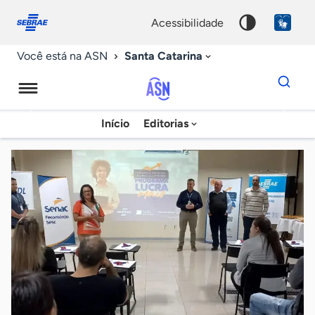
Fale
Acessibilidade
conosco
0
acessibilidade
9
Santa Catarina
Você está na ASN
Dados
para
busca
Agência
Início
Editorias
Palavra
Sebrae
chave
de
Notícias