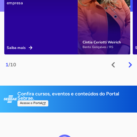
empresa
Cíntia Ceriotti Weirich
Bento Gonçalves / RS
Saiba mais
1
/10
Confira cursos, eventos e conteúdos do Portal
Sebrae.
Acesse o Portal