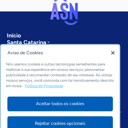
Início
Santa Catarina
Sobre a ASN
Aviso de Cookies
Últimas notícias
Entre em contato
Nós usamos cookies e outras tecnologias semelhantes para
Editorias
melhorar a sua experiência em nossos serviços, personalizar
publicidade e recomendar conteúdo de seu interesse. Ao utilizar
Economia & Política
nossos serviços, você concorda com tal monitoramento descrito
em nossa
Política de Privacidade
Inovação & Tecnologia
Cultura empreendedora
Dados
Aceitar todos os cookies
Arquivo
Rejeitar cookies opcionais