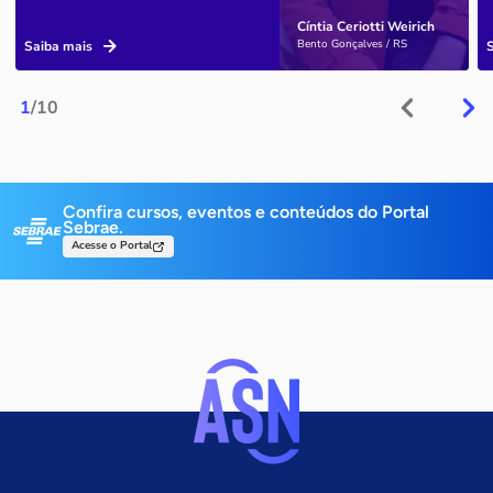
Cíntia Ceriotti Weirich
Bento Gonçalves / RS
Saiba mais
1
/10
Confira cursos, eventos e conteúdos do Portal
Sebrae.
Acesse o Portal