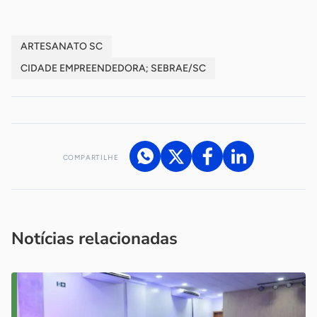
ARTESANATO SC
CIDADE EMPREENDEDORA; SEBRAE/SC
COMPARTILHE
Acesse nossos canais de atendimento
Ficou com alguma dúvida?
.
Se
você é um profissional da imprensa, entre em contato pelo
imprensa@sebrae.com.br
fale com a ASN em cada UF
ou
Notícias relacionadas