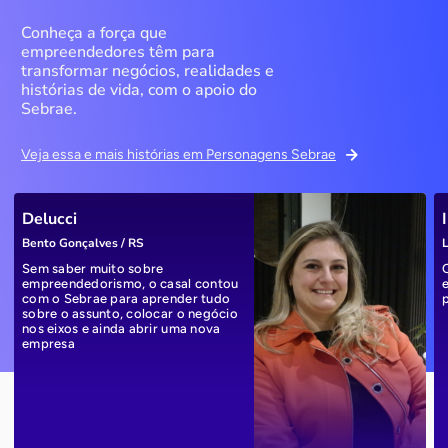
Conheça a força que
empreendedores têm para
transformar negócios, realidades e
histórias de vida, com o apoio do
Sebrae.
Veja essa e mais histórias em Personagens Sebrae
Delucci
Bento Gonçalves / RS
L
Sem saber muito sobre
empreendedorismo, o casal contou
com o Sebrae para aprender tudo
sobre o assunto, colocar o negócio
nos eixos e ainda abrir uma nova
empresa