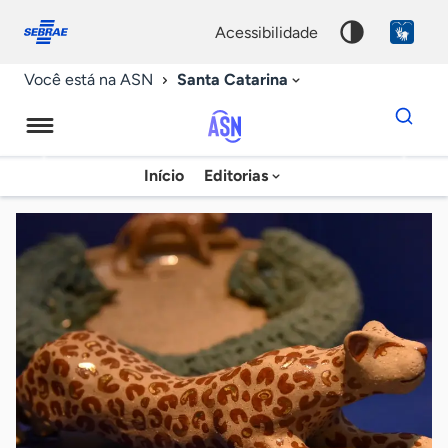
Fale
Acessibilidade
conosco
0
acessibilidade
9
Santa Catarina
Você está na ASN
Dados
para
busca
Agência
Início
Editorias
Palavra
Sebrae
chave
de
Notícias