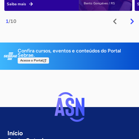
Bento Gonçalves / RS
Saiba mais
1
/10
Confira cursos, eventos e conteúdos do Portal
Sebrae.
Acesse o Portal
Início