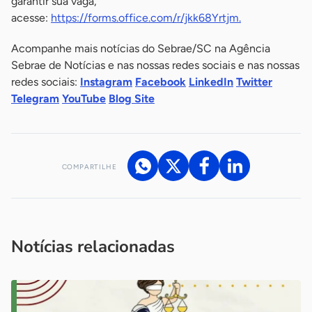
garantir sua vaga,
acesse:
https://forms.office.com/r/jkk68Yrtjm.
Acompanhe mais notícias do Sebrae/SC na Agência
Sebrae de Notícias e nas nossas redes sociais e nas nossas
redes sociais:
Instagram
Facebook
LinkedIn
Twitter
Telegram
YouTube
Blog Site
COMPARTILHE
Acesse nossos canais de atendimento
Ficou com alguma dúvida?
.
Se
você é um profissional da imprensa, entre em contato pelo
imprensa@sebrae.com.br
fale com a ASN em cada UF
ou
Notícias relacionadas