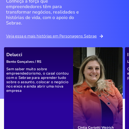
Conheça a força que
empreendedores têm para
transformar negócios, realidades e
histórias de vida, com o apoio do
Sebrae.
Veja essa e mais histórias em Personagens Sebrae
Delucci
Bento Gonçalves / RS
L
Sem saber muito sobre
empreendedorismo, o casal contou
com o Sebrae para aprender tudo
sobre o assunto, colocar o negócio
nos eixos e ainda abrir uma nova
empresa
Cíntia Ceriotti Weirich