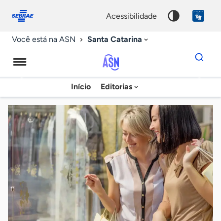
Fale
Acessibilidade
conosco
0
acessibilidade
9
Santa Catarina
Você está na ASN
Dados
para
busca
Agência
Início
Editorias
Palavra
Sebrae
chave
de
Notícias