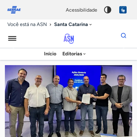
Fale
Acessibilidade
conosco
0
acessibilidade
9
Santa Catarina
Você está na ASN
Dados
para
busca
Agência
Início
Editorias
Palavra
Sebrae
chave
de
Notícias