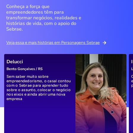
Conheça a força que
empreendedores têm para
transformar negócios, realidades e
histórias de vida, com o apoio do
Sebrae.
Veja essa e mais histórias em Personagens Sebrae
Delucci
Bento Gonçalves / RS
L
Sem saber muito sobre
empreendedorismo, o casal contou
com o Sebrae para aprender tudo
sobre o assunto, colocar o negócio
nos eixos e ainda abrir uma nova
empresa