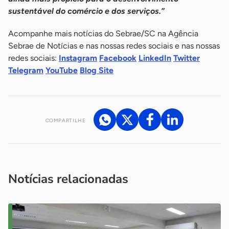
sustentável do comércio e dos serviços.”
Acompanhe mais notícias do Sebrae/SC na Agência
Sebrae de Notícias e nas nossas redes sociais e nas nossas
redes sociais:
Instagram
Facebook
LinkedIn
Twitter
Telegram
YouTube
Blog Site
COMPARTILHE
Acesse nossos canais de atendimento
Ficou com alguma dúvida?
.
Se
você é um profissional da imprensa, entre em contato pelo
imprensa@sebrae.com.br
fale com a ASN em cada UF
ou
Notícias relacionadas