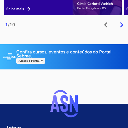
Cíntia Ceriotti Weirich
Bento Gonçalves / RS
Saiba mais
1
/10
Confira cursos, eventos e conteúdos do Portal
Sebrae.
Acesse o Portal
Início