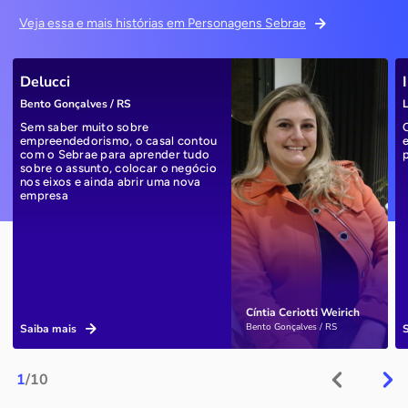
Veja essa e mais histórias em Personagens Sebrae
Delucci
Bento Gonçalves / RS
L
Sem saber muito sobre
empreendedorismo, o casal contou
com o Sebrae para aprender tudo
sobre o assunto, colocar o negócio
nos eixos e ainda abrir uma nova
empresa
Cíntia Ceriotti Weirich
Bento Gonçalves / RS
Saiba mais
1
/10