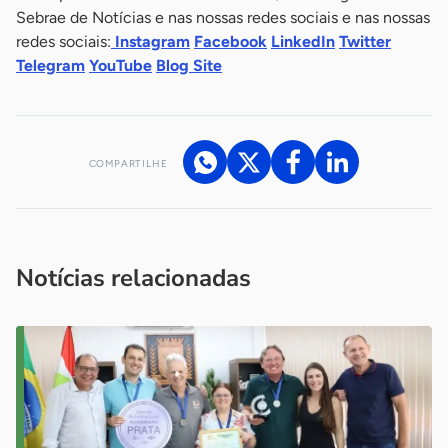
Sebrae de Notícias e nas nossas redes sociais e nas nossas
redes sociais:
Instagram
Facebook
LinkedIn
Twitter
Telegram
YouTube
Blog Site
COMPARTILHE
Acesse nossos canais de atendimento
Ficou com alguma dúvida?
.
Se
você é um profissional da imprensa, entre em contato pelo
imprensa@sebrae.com.br
fale com a ASN em cada UF
ou
Notícias relacionadas