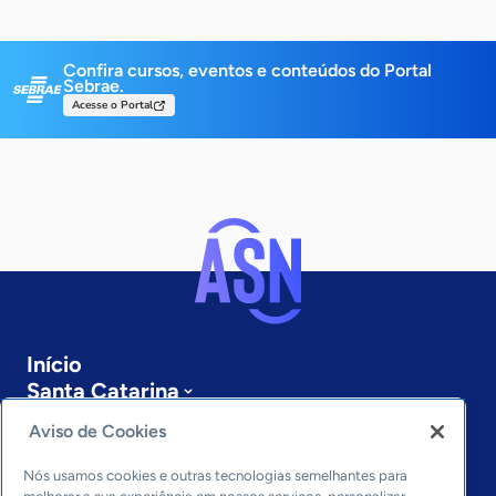
Confira cursos, eventos e conteúdos do Portal
Sebrae.
Acesse o Portal
Início
Santa Catarina
Sobre a ASN
Aviso de Cookies
Últimas notícias
Entre em contato
Nós usamos cookies e outras tecnologias semelhantes para