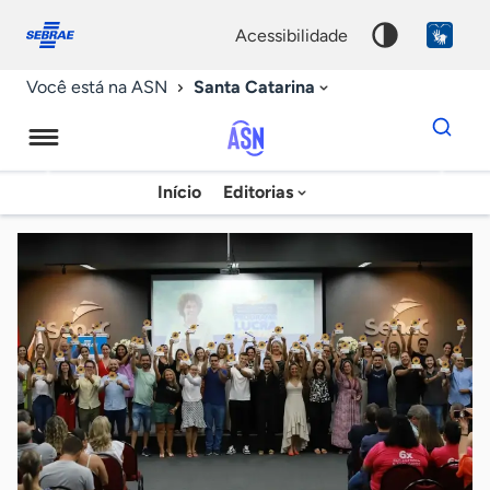
Fale
Acessibilidade
conosco
0
acessibilidade
9
Santa Catarina
Você está na ASN
Dados
para
busca
Agência
Início
Editorias
Palavra
Sebrae
chave
de
Notícias