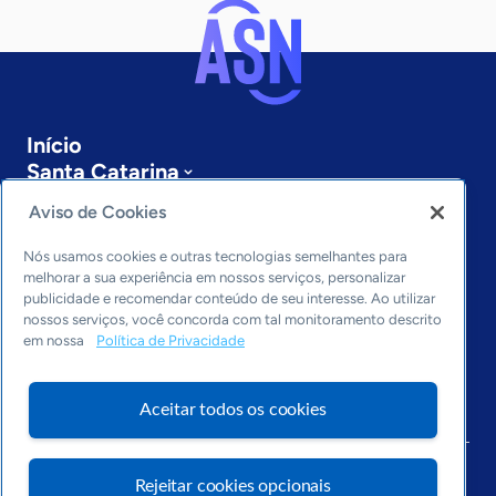
Início
Santa Catarina
Sobre a ASN
Aviso de Cookies
Últimas notícias
Entre em contato
Nós usamos cookies e outras tecnologias semelhantes para
Editorias
melhorar a sua experiência em nossos serviços, personalizar
publicidade e recomendar conteúdo de seu interesse. Ao utilizar
Economia & Política
nossos serviços, você concorda com tal monitoramento descrito
em nossa
Política de Privacidade
Inovação & Tecnologia
Cultura empreendedora
Dados
Aceitar todos os cookies
Arquivo
Rejeitar cookies opcionais