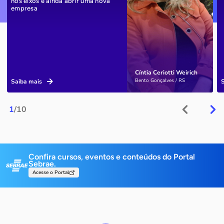
nos eixos e ainda abrir uma nova
empresa
Cíntia Ceriotti Weirich
Bento Gonçalves / RS
Saiba mais
1
/10
Confira cursos, eventos e conteúdos do Portal
Sebrae.
Acesse o Portal