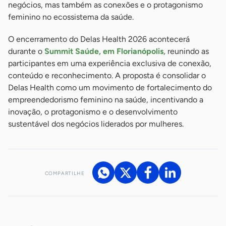
negócios, mas também as conexões e o protagonismo
feminino no ecossistema da saúde.
O encerramento do Delas Health 2026 acontecerá
durante o
Summit Saúde, em Florianópolis,
reunindo as
participantes em uma experiência exclusiva de conexão,
conteúdo e reconhecimento. A proposta é consolidar o
Delas Health como um movimento de fortalecimento do
empreendedorismo feminino na saúde, incentivando a
inovação, o protagonismo e o desenvolvimento
sustentável dos negócios liderados por mulheres.
COMPARTILHE
Acesse nossos canais de atendimento
Ficou com alguma dúvida?
.
Se
você é um profissional da imprensa, entre em contato pelo
imprensa@sebrae.com.br
fale com a ASN em cada UF
ou