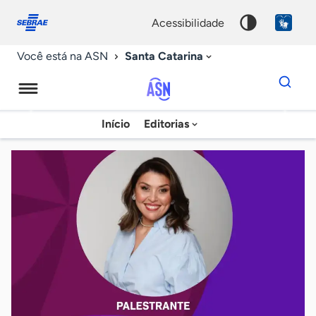
Fale
Acessibilidade
conosco
0
acessibilidade
9
Santa Catarina
Você está na ASN
Dados
para
busca
Agência
Início
Editorias
Palavra
Sebrae
chave
de
Notícias