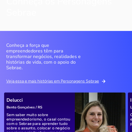
Conheça os Personagens
Sebrae
Conheça a força que
empreendedores têm para
transformar negócios, realidades e
histórias de vida, com o apoio do
Sebrae.
Veja essa e mais histórias em Personagens Sebrae
Delucci
Bento Gonçalves / RS
L
Sem saber muito sobre
empreendedorismo, o casal contou
com o Sebrae para aprender tudo
sobre o assunto, colocar o negócio