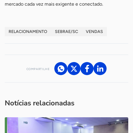
mercado cada vez mais exigente e conectado.
RELACIONAMENTO
SEBRAE/SC
VENDAS
COMPARTILHE
Acesse nossos canais de atendimento
Ficou com alguma dúvida?
.
Se
você é um profissional da imprensa, entre em contato pelo
imprensa@sebrae.com.br
fale com a ASN em cada UF
ou
Notícias relacionadas