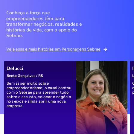
Conheça a força que
empreendedores têm para
transformar negócios, realidades e
histórias de vida, com o apoio do
Sebrae.
Veja essa e mais histórias em Personagens Sebrae
Delucci
Bento Gonçalves / RS
L
Sem saber muito sobre
empreendedorismo, o casal contou
com o Sebrae para aprender tudo
sobre o assunto, colocar o negócio
nos eixos e ainda abrir uma nova
empresa