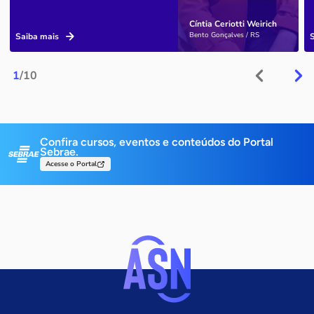
Cíntia Ceriotti Weirich
Bento Gonçalves / RS
Saiba mais
1
/10
Confira cursos, eventos e conteúdos do Portal
Sebrae.
Acesse o Portal