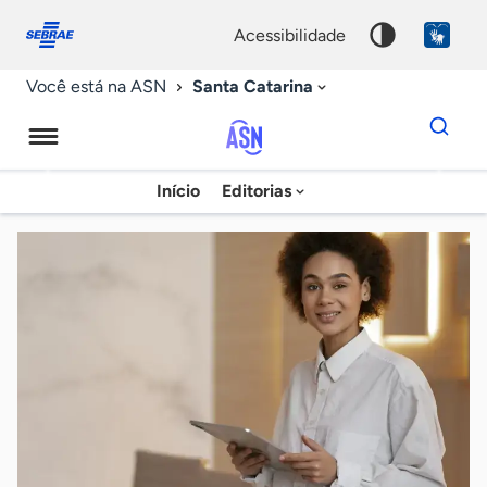
Fale
Acessibilidade
conosco
0
acessibilidade
9
Santa Catarina
Você está na ASN
Dados
para
busca
Agência
Início
Editorias
Palavra
Sebrae
chave
de
Notícias