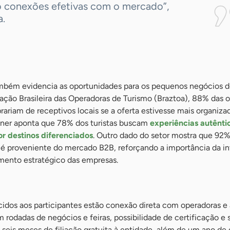
o conexões efetivas com o mercado”,
a.
bém evidencia as oportunidades para os pequenos negócios do
ção Brasileira das Operadoras de Turismo (Braztoa), 88% das 
ariam de receptivos locais se a oferta estivesse mais organizad
ner aponta que 78% dos turistas buscam
experiências autênti
 destinos diferenciados
. Outro dado do setor mostra que 92%
s é proveniente do mercado B2B, reforçando a importância da i
mento estratégico das empresas.
cidos aos participantes estão conexão direta com operadoras e
m rodadas de negócios e feiras, possibilidade de certificação e
seis meses de filiação gratuita à entidade, além de um ano de