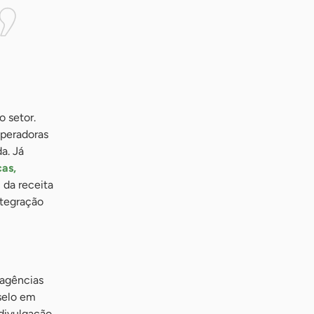
 setor.
operadoras
a. Já
cas,
 da receita
ntegração
 agências
 selo em
 divulgação