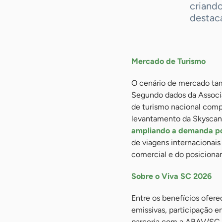
criand
destac
Mercado de Turismo
O cenário de mercado tam
Segundo dados da Associa
de turismo nacional compr
levantamento da Skyscan
ampliando a demanda por
de viagens internacionai
comercial e do posiciona
Sobre o Viva SC 2026
Entre os benefícios ofere
emissivas, participação e
parceria com a ABAV/SC, 