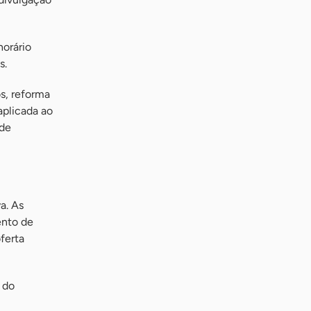
horário
s.
os, reforma
 aplicada ao
 de
a. As
ento de
ferta
 do