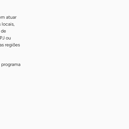
em atuar
locais,
 de
NPJ ou
as regiões
o programa