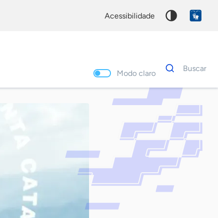
acessibilidade
Dados
Buscar
para
Modo claro
busca
Palavra
chave