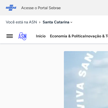
Fale
Acessibilidade
conosco
0
Acesse o Portal Sebrae
9
Santa Catarina
Você está na ASN
Início
Economia & Política
Inovação & T
Agência
Sebrae
de
Notícias