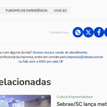
TURISMO DE EXPERIÊNCIA
VIVA SC
COMPARTILHE
Acesse nossos canais de atendimento
ou com alguma dúvida?
.
imprensa@sebrae.com.br
rofissional da imprensa, entre em contato pelo
fale com a ASN em cada UF
ou
relacionadas
Cultura Empreendedora
Sebrae/SC lança met