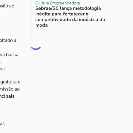
Cultura Empreendedora
ssão ao
Sebrae/SC lança metodologia
inédita para fortalecer a
competitividade da indústria da
moda
oltado à
iva busca
o
,
al.
gratuita e
smissão ao
ncipais
as,