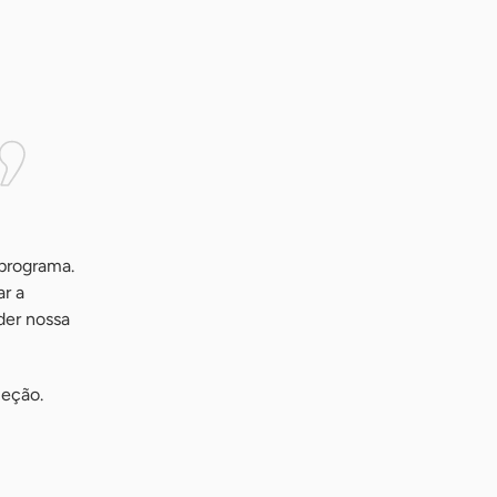
 programa.
ar a
der nossa
leção.