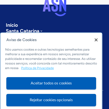
Início
Santa Catarina
Sobre a ASN
Aviso de Cookies
Últimas notícias
Entre em contato
Nós usamos cookies e outras tecnologias semelhantes para
Editorias
melhorar a sua experiência em nossos serviços, personalizar
publicidade e recomendar conteúdo de seu interesse. Ao utilizar
Economia & Política
nossos serviços, você concorda com tal monitoramento descrito
em nossa
Política de Privacidade
Inovação & Tecnologia
Cultura empreendedora
Dados
Aceitar todos os cookies
Arquivo
Rejeitar cookies opcionais