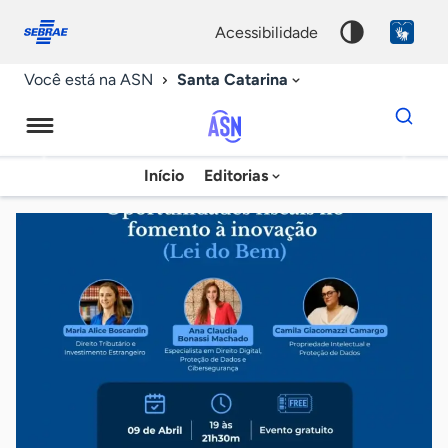
Fale
Acessibilidade
conosco
0
acessibilidade
9
Santa Catarina
Você está na ASN
Dados
para
busca
Agência
Início
Editorias
Palavra
Sebrae
chave
de
Notícias