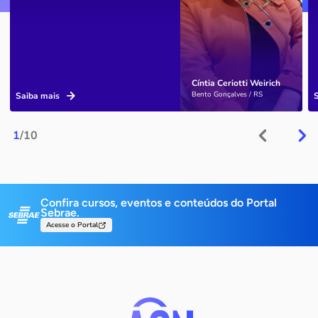
Cíntia Ceriotti Weirich
Bento Gonçalves / RS
Saiba mais
1
/10
Confira cursos, eventos e conteúdos do Portal
Sebrae.
Acesse o Portal