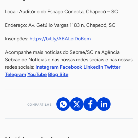
Local: Auditório do Espaço Conecta, Chapecó – SC
Endereço: Av. Getúlio Vargas 1183 n, Chapecó, SC
Inscrições:
https://bit.ly/ABALeiDoBem
Acompanhe mais notícias do Sebrae/SC na Agência
Sebrae de Notícias e nas nossas redes sociais e nas nossas
redes sociais:
Instagram
Facebook
LinkedIn
Twitter
Telegram
YouTube
Blog Site
COMPARTILHE
Acesse nossos canais de atendimento
Ficou com alguma dúvida?
.
Se
você é um profissional da imprensa, entre em contato pelo
imprensa@sebrae.com.br
fale com a ASN em cada UF
ou