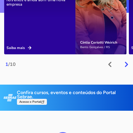
empresa
Cíntia Ceriotti Weirich
Bento Gonçalves / RS
Saiba mais
1
/10
Confira cursos, eventos e conteúdos do Portal
Sebrae.
Acesse o Portal