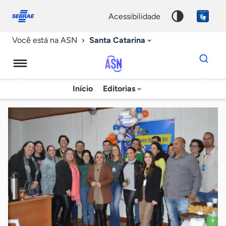
Fale
Acessibilidade
conosco
0
acessibilidade
9
Santa Catarina
Você está na ASN
Dados
para
busca
Agência
Início
Editorias
Palavra
Sebrae
chave
de
Notícias