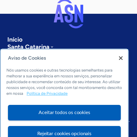
Início
Santa Catarina
Sobre a ASN
Aviso de Cookies
Últimas notícias
Entre em contato
Nós usamos cookies e outras tecnologias semelhantes para
Editorias
melhorar a sua experiência em nossos serviços, personalizar
publicidade e recomendar conteúdo de seu interesse. Ao utilizar
Economia & Política
nossos serviços, você concorda com tal monitoramento descrito
em nossa
Política de Privacidade
Inovação & Tecnologia
Cultura empreendedora
Dados
Aceitar todos os cookies
Arquivo
Rejeitar cookies opcionais