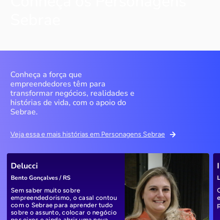
Conheça os Personagens
Sebrae
Conheça a força que
empreendedores têm para
transformar negócios, realidades e
histórias de vida, com o apoio do
Sebrae.
Veja essa e mais histórias em Personagens Sebrae
Delucci
Bento Gonçalves / RS
L
Sem saber muito sobre
empreendedorismo, o casal contou
com o Sebrae para aprender tudo
sobre o assunto, colocar o negócio
nos eixos e ainda abrir uma nova