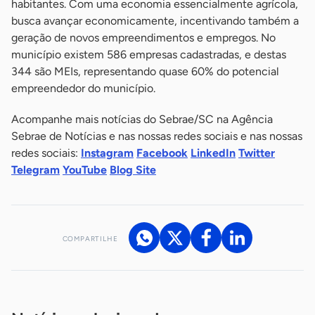
habitantes. Com uma economia essencialmente agrícola,
busca avançar economicamente, incentivando também a
geração de novos empreendimentos e empregos. No
município existem 586 empresas cadastradas, e destas
344 são MEIs, representando quase 60% do potencial
empreendedor do município.
Acompanhe mais notícias do Sebrae/SC na Agência
Sebrae de Notícias e nas nossas redes sociais e nas nossas
redes sociais:
Instagram
Facebook
LinkedIn
Twitter
Telegram
YouTube
Blog Site
COMPARTILHE
Acesse nossos canais de atendimento
Ficou com alguma dúvida?
.
Se
você é um profissional da imprensa, entre em contato pelo
imprensa@sebrae.com.br
fale com a ASN em cada UF
ou