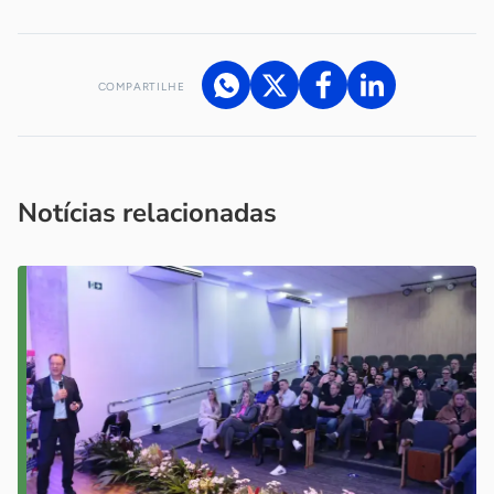
COMPARTILHE
Acesse nossos canais de atendimento
Ficou com alguma dúvida?
.
Se
você é um profissional da imprensa, entre em contato pelo
imprensa@sebrae.com.br
fale com a ASN em cada UF
ou
Notícias relacionadas