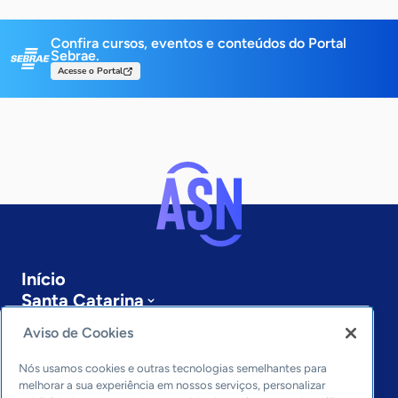
Confira cursos, eventos e conteúdos do Portal
Sebrae.
Acesse o Portal
Início
Santa Catarina
Sobre a ASN
Aviso de Cookies
Últimas notícias
Entre em contato
Nós usamos cookies e outras tecnologias semelhantes para
Editorias
melhorar a sua experiência em nossos serviços, personalizar