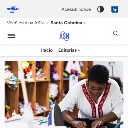
Fale
Acessibilidade
conosco
0
acessibilidade
9
Santa Catarina
Você está na ASN
Dados
para
busca
Agência
Início
Editorias
Palavra
Sebrae
chave
de
Notícias