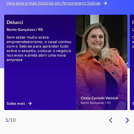
Veja essa e mais histórias em Personagens Sebrae
Delucci
Bento Gonçalves / RS
L
Sem saber muito sobre
empreendedorismo, o casal contou
com o Sebrae para aprender tudo
sobre o assunto, colocar o negócio
nos eixos e ainda abrir uma nova
empresa
Cíntia Ceriotti Weirich
Bento Gonçalves / RS
Saiba mais
1
/10