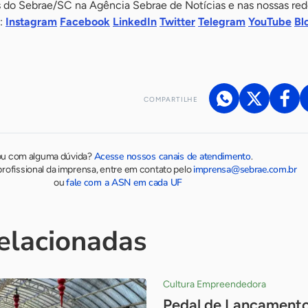
do Sebrae/SC na Agência Sebrae de Notícias e nas nossas rede
s:
Instagram
Facebook
LinkedIn
Twitter
Telegram
YouTube
Bl
COMPARTILHE
Acesse nossos canais de atendimento
ou com alguma dúvida?
.
imprensa@sebrae.com.br
rofissional da imprensa, entre em contato pelo
fale com a ASN em cada UF
ou
relacionadas
Cultura Empreendedora
Pedal de Lançamento