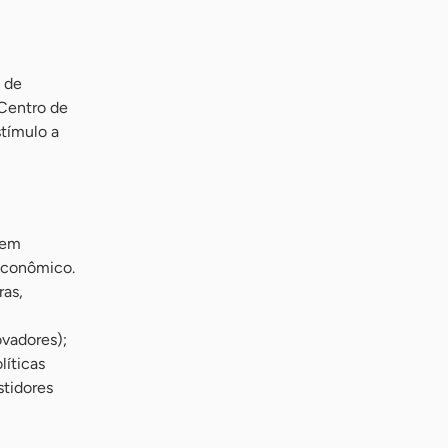
 de
Centro de
tímulo a
 em
econômico.
as,
ovadores);
líticas
stidores