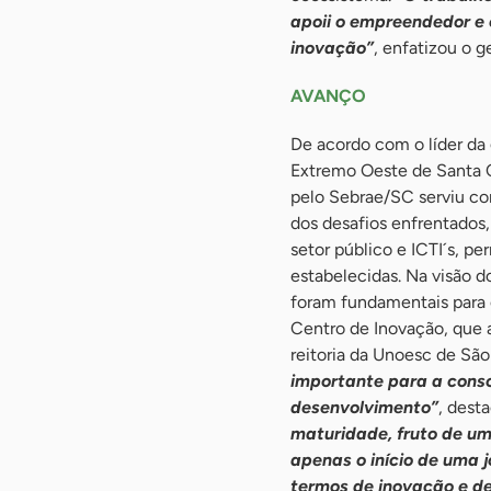
apoii o empreendedor e 
inovação”
, enfatizou o 
AVANÇO
De acordo com o líder da
Extremo Oeste de Santa C
pelo Sebrae/SC serviu co
dos desafios enfrentados,
setor público e ICTI´s, p
estabelecidas. Na visão d
foram fundamentais para 
Centro de Inovação, que a
reitoria da Unoesc de Sã
importante para a conso
desenvolvimento”
, dest
maturidade, fruto de um
apenas o início de uma 
termos de inovação e d