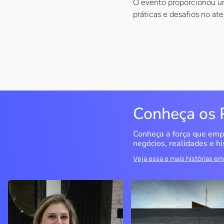
O evento proporcionou u
práticas e desafios no a
Conheça os 
Conheça a força que emp
negócios, realidades e hi
Veja essa e mais histórias 
Delucci
Infoecia Software
Ltda
Bento Gonçalves / RS
Londrina / PR
Sem saber muito sobre