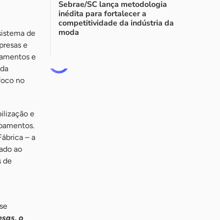
Sebrae/SC lança metodologia
inédita para fortalecer a
competitividade da indústria da
moda
sistema de
presas e
pamentos e
 da
foco no
ilização e
ipamentos.
ábrica – a
lado ao
s de
se
esas, o