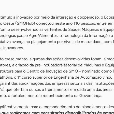
ímulo à inovação por meio da interação e cooperação, o Ecos
do Oeste (SMOHub) conectou neste ano 110 pessoas, entre em
 Com o desenvolvendo as vertentes de Saúde; Máquinas e Equi
cnologias para o Agro/Alimentos; e Tecnologia da Informação e
ciativa avança no planejamento por níveis de maturidade, com 
s inovadores.
to crescimento, algumas das ações desenvolvidas foram: a mob
tores, a criação da pré-incubadora setorial de Máquinas e Equ
trutura para o Centro de Inovação de SMO – nominado como F
kathons, o 1º curso superior de Engenharia de Automação vincu
garantidas aproximações das empresas setoriais das instituiçõe
TI´s) que ofertam cursos e treinamentos em cada uma das áreas
mo, o fortalecimento e reconhecimento da Governança.
gnificativamente para o engrandecimento do planejamento des
 que realizamos com consultorias disponibilizadas às empr