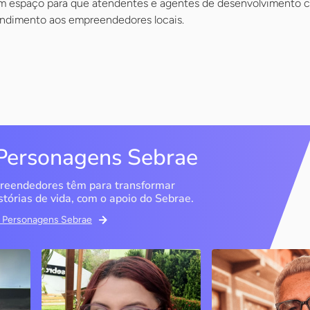
m espaço para que atendentes e agentes de desenvolvimento c
tendimento aos empreendedores locais.
Personagens Sebrae
reendedores têm para transformar
stórias de vida, com o apoio do Sebrae.
em Personagens Sebrae
Memória Ancestral
Espedito Selei
São Luís / MA
Nova Olinda / CE
Ao lado da irmã e com o
Peças criadas pelo