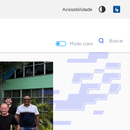
acessibilidade
Dados
Buscar
para
Modo claro
busca
Palavra
chave