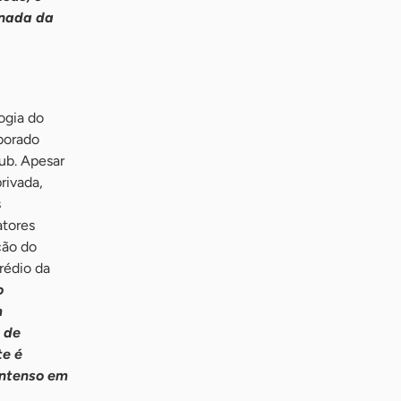
rnada da
ogia do
borado
ub. Apesar
rivada,
s
atores
ção do
rédio da
o
m
 de
te é
intenso em