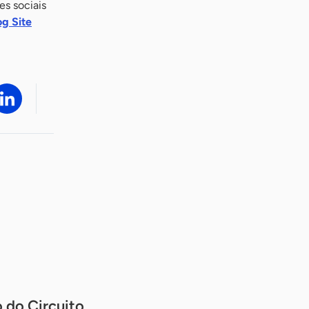
s sociais
og Site
 do Circuito