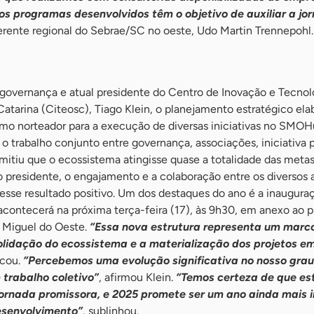
os programas desenvolvidos têm o objetivo de auxiliar a jo
gerente regional do Sebrae/SC no oeste, Udo Martin Trennepohl.
 governança e atual presidente do Centro de Inovação e Tecnol
atarina (Citeosc), Tiago Klein, o planejamento estratégico ela
mo norteador para a execução de diversas iniciativas no SMOH
 o trabalho conjunto entre governança, associações, iniciativa p
ermitiu que o ecossistema atingisse quase a totalidade das meta
o presidente, o engajamento e a colaboração entre os diversos 
esse resultado positivo. Um dos destaques do ano é a inaugura
contecerá na próxima terça-feira (17), às 9h30, em anexo ao p
o Miguel do Oeste.
“Essa nova estrutura representa um marc
lidação do ecossistema e a materialização dos projetos e
acou.
“Percebemos uma evolução significativa no nosso grau
 trabalho coletivo”
, afirmou Klein.
“Temos certeza de que es
jornada promissora, e 2025 promete ser um ano ainda mais 
esenvolvimento”
, sublinhou.