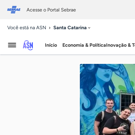
Fale
Acessibilidade
conosco
0
Acesse o Portal Sebrae
9
Santa Catarina
Você está na ASN
Início
Economia & Política
Inovação & T
Agência
Sebrae
de
Notícias