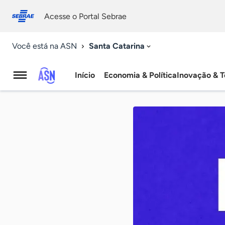
Fale
Acessibilidade
conosco
0
Acesse o Portal Sebrae
9
Santa Catarina
Você está na ASN
Início
Economia & Política
Inovação & T
Agência
Sebrae
de
Notícias