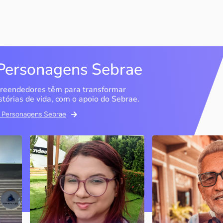
Personagens Sebrae
reendedores têm para transformar
stórias de vida, com o apoio do Sebrae.
em Personagens Sebrae
Memória Ancestral
Espedito Selei
São Luís / MA
Nova Olinda / CE
Ao lado da irmã e com o
Peças criadas pelo
apoio do Sebrae, a Memória
cearense já foram
Ancestral utiliza inteligência
apresentadas em fi
artificial com o objetivo de
novelas, desfiles d
 o
melhorar a qualidade de vida
até em exposições
de pessoas com a doença
internacionais