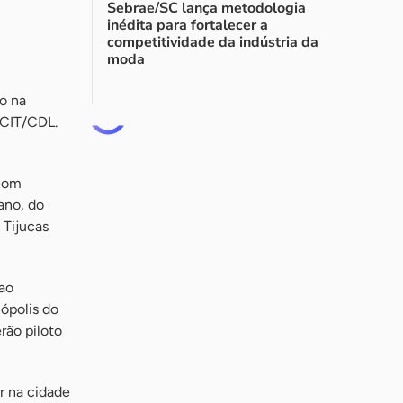
Sebrae/SC lança metodologia
inédita para fortalecer a
competitividade da indústria da
moda
o na
ACIT/CDL.
 com
ano, do
 Tijucas
 ao
nópolis do
rão piloto
r na cidade