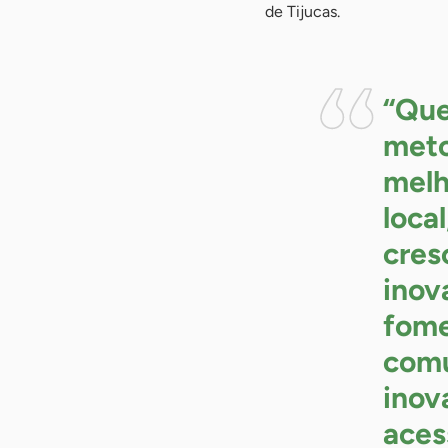
de Tijucas.
“Que
meto
melh
loca
cres
inov
fome
comu
inov
aces