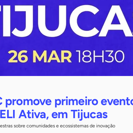
 promove primeiro event
LI Ativa, em Tijucas
alestras sobre comunidades e ecossistemas de inovação