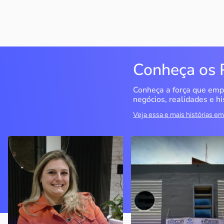
Conheça os 
Conheça a força que emp
negócios, realidades e hi
Veja essa e mais histórias 
Delucci
Infoecia Software
Ltda
Bento Gonçalves / RS
Londrina / PR
Sem saber muito sobre
empreendedorismo, o casal
Com mais de 20 anos de
contou com o Sebrae para
mercado, o empresário
aprender tudo sobre o
contou com o Sebrae para
assunto, colocar o negócio
crescimento do negócio
nos eixos e ainda abrir uma