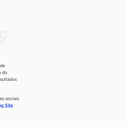
 de
o do
esultados
s sociais
og Site