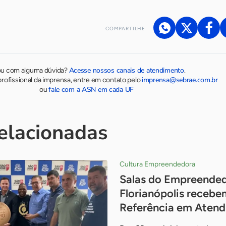
COMPARTILHE
Acesse nossos canais de atendimento
ou com alguma dúvida?
.
imprensa@sebrae.com.br
rofissional da imprensa, entre em contato pelo
fale com a ASN em cada UF
ou
relacionadas
Cultura Empreendedora
Salas do Empreended
Florianópolis recebe
Referência em Aten